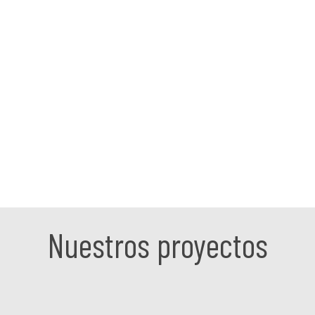
Deja de tirar alimentos. Compra la
cantidad que necesitas y aprovecha
los restos
Evita el uso de envases de plástico,
recicla de manera correcta y reutiliza
todo lo que puedas en tu vida diaria
Nuestros proyectos