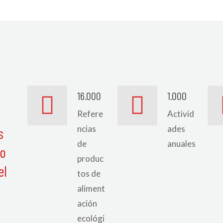
16.000
1.000
Refere
Activid
ncias
ades
s
de
anuales
mo
produc
el
tos de
aliment
ación
ecológi