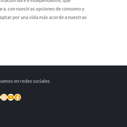
rmación libre e independiente, que
para, con nuestras opciones de consumo y
 optar por una vida más acorde a nuestras
guenos en redes sociales
inkedIn
Instagram
YouTube
Facebook