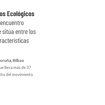
tos Ecológicos
 encuentro
 sitúa entre los
acterísticas
Coruña,
Bilbao
que lleva más de 37
xito del movimiento