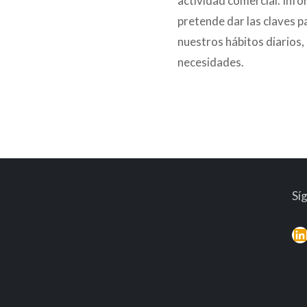
actividad comercial. Info
pretende dar las claves 
nuestros hábitos diarios,
necesidades.
Sí
L