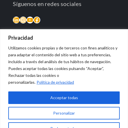
Síguenos en redes sociales
LinkedIn
Instagram
YouTube
Facebook
Privacidad
Utilizamos cookies propias y de terceros con fines analíticos y
para adaptar el contenido del sitio web a tus preferencias,
incluido a través del análisis de tus hábitos de navegación.
Puedes aceptar todas las cookies pulsando “Aceptar”,
Rechazar todas las cookies o
© 2026 Vidasana | All Rights Reserved
personalizarlas.
Política de privacidad
Aviso legal
Política de privacidad
Política de devolución monetaria
Acceptar todas
Personalizar
0