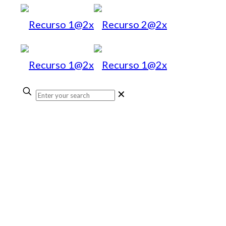
✕
Pagos
online