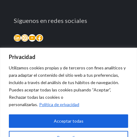
Síguenos en redes sociales
LinkedIn
Instagram
YouTube
Facebook
Privacidad
Utilizamos cookies propias y de terceros con fines analíticos y
para adaptar el contenido del sitio web a tus preferencias,
incluido a través del análisis de tus hábitos de navegación.
Puedes aceptar todas las cookies pulsando “Aceptar”,
Rechazar todas las cookies o
© 2026 Vidasana | All Rights Reserved
personalizarlas.
Política de privacidad
Aviso legal
Política de privacidad
Política de devolución monetaria
Acceptar todas