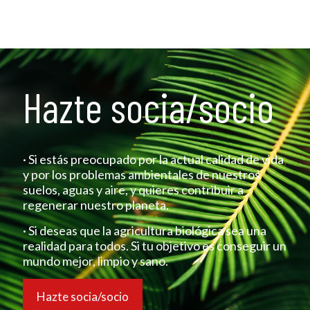
Hazte socia/socio
· Si estás preocupado por la actual calidad de vida
y por los problemas ambientales de nuestros
suelos, aguas y aire, y quieres contribuir a
regenerar nuestro planeta.
· Si deseas que la agricultura biológica sea una
realidad para todos. Si tu objetivo es conseguir un
mundo mejor, limpio y sano.
Hazte socia/socio