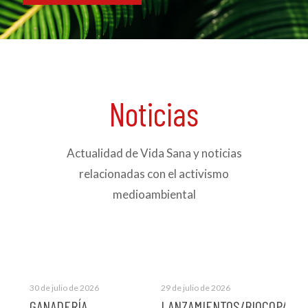
Noticias
Actualidad de Vida Sana y noticias
relacionadas con el activismo
medioambiental
30 de julio de 2026
29 de julio de 2026
28 d
GANADERÍA
LANZAMIENTOS/BIOCOP/Nue
AS