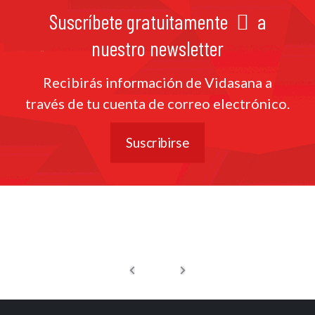
Suscríbete gratuitamente
a
nuestro newsletter
Recibirás información de Vidasana a
través de tu cuenta de correo electrónico.
Suscribirse