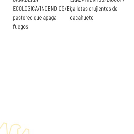
ECOLÓGICA/INCENDIOS/El
galletas crujientes de
«G
pastoreo que apaga
cacahuete
ent
fuegos
for
co
inc
us
ec
La
el