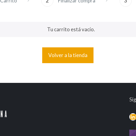
Carrito
2
Finalizar compra
3
Tu carrito está vacío.
Volver a la tienda
Sí
L