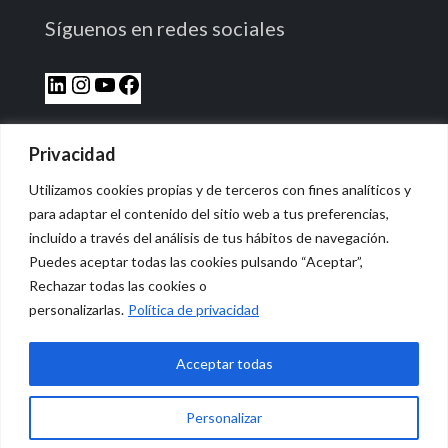
Síguenos en redes sociales
Privacidad
Utilizamos cookies propias y de terceros con fines analíticos y
para adaptar el contenido del sitio web a tus preferencias,
incluido a través del análisis de tus hábitos de navegación.
Puedes aceptar todas las cookies pulsando “Aceptar”,
Rechazar todas las cookies o
© 2026 Vidasana | All Rights Reserved
personalizarlas.
Política de privacidad
Aviso legal
Política de privacidad
Política de devolución monetaria
Acceptar todas
Personalizar