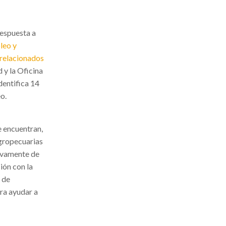
respuesta a
leo y
 relacionados
 y la Oficina
dentifica 14
o.
e encuentran,
agropecuarias
sivamente de
ión con la
 de
ara ayudar a