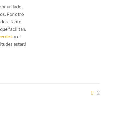
por un lado,
tos. Por otro
ados. Tanto
ue facilitan.
verde+
y el
itudes estará
2