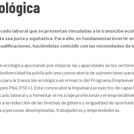
ológica
ado laboral que se presentan vinculadas a la transición eco
ta sea justa y equitativa. Para ello, es fundamental invertir e
cualificaciones, haciéndolas coincidir con las necesidades de l
ión ecológica apostando por mejorar las capacidades en los sectore
Biodiversidad ha publicado una convocatoria de subvenciones para
 para la transición ecológica en el marco del Programa Empleave
opeo Plus (FSE+). Esta convocatoria impulsará proyectos de capac
rcado laboral y a fomentar el reciclaje profesional y el emprendimi
a la reducción de las brechas de género y la igualdad de oportuni
da a personas desempleadas, trabajadoras y emprendedoras.