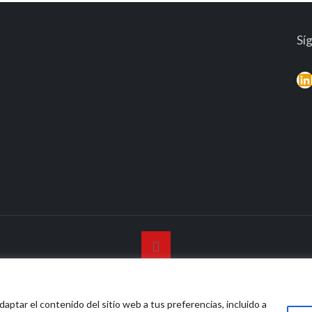
Sí
L
© 2026 Vidasana | All Rights Reserved
daptar el contenido del sitio web a tus preferencias, incluido a
o legal
Política de privacidad
Política de devolución mone