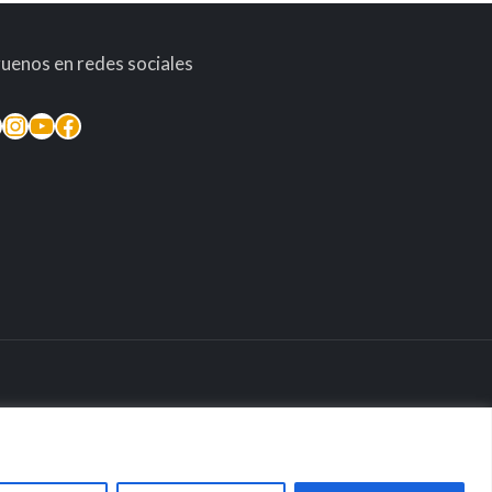
guenos en redes sociales
inkedIn
Instagram
YouTube
Facebook
taria