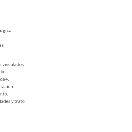
lógica
n
as
s vinculados
 la
rde+,
itación
ento,
dades y trato