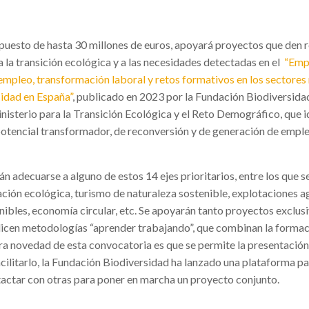
puesto de hasta 30 millones de euros, apoyará proyectos que den 
a la transición ecológica y a las necesidades detectadas en el
“Emp
empleo, transformación laboral y retos formativos en los sectores
sidad en España”
, publicado en 2023 por la Fundación Biodiversidad
isterio para la Transición Ecológica y el Reto Demográfico, que i
potencial transformador, de reconversión y de generación de emple
n adecuarse a alguno de estos 14 ejes prioritarios, entre los que s
ción ecológica, turismo de naturaleza sostenible, explotaciones 
enibles, economía circular, etc. Se apoyarán tanto proyectos exclu
icen metodologías “aprender trabajando”, que combinan la formac
tra novedad de esta convocatoria es que se permite la presentación
cilitarlo, la Fundación Biodiversidad ha lanzado una plataforma p
tactar con otras para poner en marcha un proyecto conjunto.