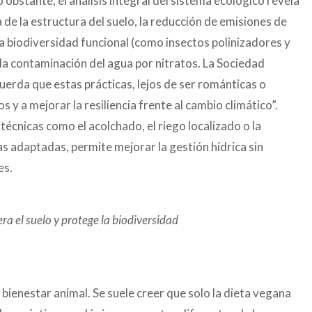
 obstante, el análisis integral del sistema ecológico revela
 de la estructura del suelo, la reducción de emisiones de
a biodiversidad funcional (como insectos polinizadores y
 la contaminación del agua por nitratos. La Sociedad
uerda que estas prácticas, lejos de ser románticas o
os y a mejorar la resiliencia frente al cambio climático”.
técnicas como el acolchado, el riego localizado o la
tas adaptadas, permite mejorar la gestión hídrica sin
es.
ra el suelo y protege la biodiversidad
 bienestar animal. Se suele creer que solo la dieta vegana