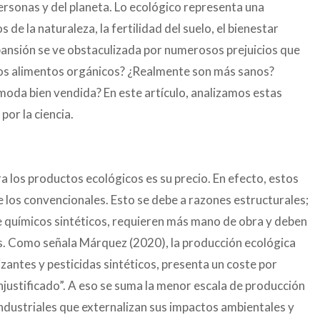
ersonas y del planeta. Lo ecológico representa una
 de la naturaleza, la fertilidad del suelo, el bienestar
pansión se ve obstaculizada por numerosos prejuicios que
 los alimentos orgánicos? ¿Realmente son más sanos?
moda bien vendida? En este artículo, analizamos estas
por la ciencia.
 los productos ecológicos es su precio. En efecto, estos
e los convencionales. Esto se debe a razones estructurales;
e químicos sintéticos, requieren más mano de obra y deben
as. Como señala Márquez (2020), la producción ecológica
lizantes y pesticidas sintéticos, presenta un coste por
justificado”. A eso se suma la menor escala de producción
industriales que externalizan sus impactos ambientales y