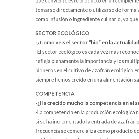
que convierte este producto en un complemen
tomarse directamente o utilizarse de forma v
como infusión o ingrediente culinario, ya qu
SECTOR ECOLÓGICO
-¿Cómo veis el sector “bio” en la actualidad
-El sector ecológico es cada vez más recono
refleja plenamente la importancia y los múlti
pioneros en el cultivo de azafrán ecológico 
siempre hemos creído en una alimentación san
COMPETENCIA
-¿Ha crecido mucho la competencia en el 
-La competencia en la producción ecológica 
sí se ha incrementado la entrada de azafrán 
frecuencia se comercializa como producto eco