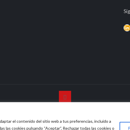
Sí
L
© 2026 Vidasana | All Rights Reserved
daptar el contenido del sitio web a tus preferencias, incluido a
o legal
Política de privacidad
Política de devolución mone
das las cookies pulsando “Aceptar”, Rechazar todas las cookies o
P