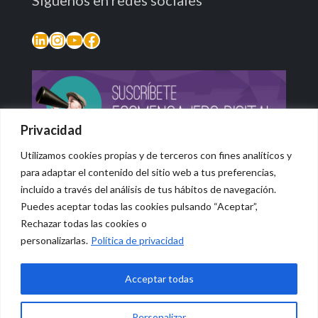
LinkedIn
Instagram
YouTube
Facebook
Privacidad
Utilizamos cookies propias y de terceros con fines analíticos y
para adaptar el contenido del sitio web a tus preferencias,
incluido a través del análisis de tus hábitos de navegación.
Puedes aceptar todas las cookies pulsando “Aceptar”,
Rechazar todas las cookies o
© 2026 Vidasana | All Rights Reserved
personalizarlas.
Política de privacidad
Aviso legal
Política de privacidad
Política de devolución monetaria
Acceptar todas
Personalizar