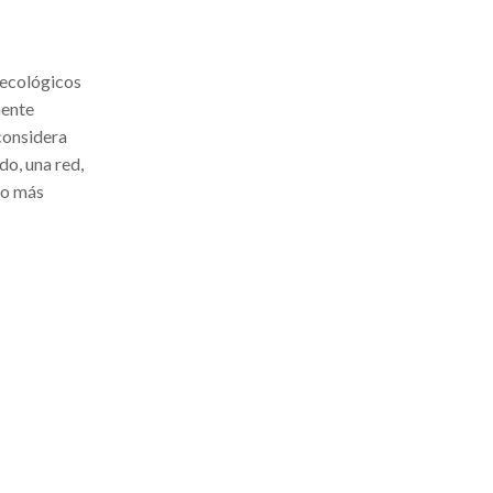
 ecológicos
mente
considera
do, una red,
io más