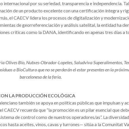
o internacional por su seriedad, transparencia e independencia. T
ación de un producto excelente con una certificación íntegra y rig
más, el CAECV lidera los procesos de digitalización y modernizaci
mientas de georreferenciación y análisis satelital, la entidad ha 
iones críticas como la DANA, identificando en apenas tres días a t
eria Olives Bio, Nutxes-Obrador-Lopetes, Saludviva Superalimentos, Te
asiduas a BioCultura que no se perderán el estar presentes en la próxim
barcelonesa de la feria.
CON LA PRODUCCIÓN ECOLÓGICA
valenciano también se apoya en políticas públicas que impulsan y
del CAECV recuerda que “la promoción es un pilar esencial que debe 
sistema de control como de nuestros operadores/as”. La diversida
os hasta aceites, vinos, cavas y turrones— sitúa a la Comunitat V