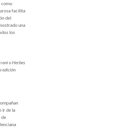
al como
urosa facilita
ón del
demostrado una
odos los
rrani o Herbes
a edición
 acompañan
ir de la
d de
alenciana