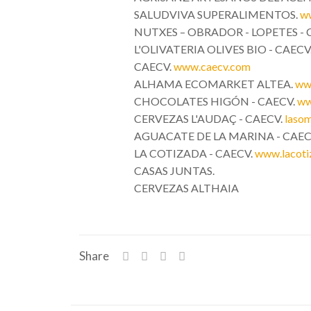
SALUDVIVA SUPERALIMENTOS.
ww
NUTXES – OBRADOR - LOPETES - 
L'OLIVATERIA OLIVES BIO - CAECV
CAECV.
www.caecv.com
ALHAMA ECOMARKET ALTEA.
ww
CHOCOLATES HIGÓN - CAECV.
ww
CERVEZAS L'AUDAÇ - CAECV.
lasom
AGUACATE DE LA MARINA - CAEC
LA COTIZADA - CAECV.
www.lacoti
CASAS JUNTAS.
CERVEZAS ALTHAIA
Share