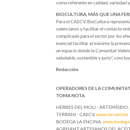
como referente en calidad, variedad y
BIOCULTURA, MÁS QUE UNA FER
Para el CAECV, BioCultura representa 
valencianos y facilitar el contacto e
complicado para el sector por los ef
esencial facilitar al máximo la presen
un espacio donde la Comunitat Vale
saludable, sostenible y justo”, conclu
Redacción
OPERADORES DE LA COMUNITAT
TOMA NOTA
HERBES DEL MOLI - ARTEMÍSBIO.
TERRANI - CAECV.
www.terrani.bio
BODEGA LA ENCINA.
www.bodegal
AGRISANZ ARTESANOS DEL ACEIT