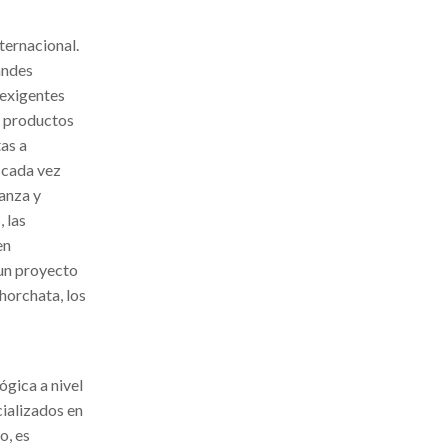
ternacional.
andes
 exigentes
s productos
tas a
 cada vez
anza y
 las
en
 un proyecto
horchata, los
ógica a nivel
ializados en
o, es