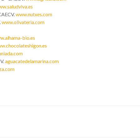
w.saludviva.es
CAECV.
www.nutxes.com
.
www.olivateria.com
w.alhama-bio.es
w.chocolateshigon.es
niada.com
V.
aguacatedelamarina.com
za.com