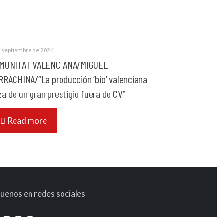
e septiembre de 2024
MUNITAT VALENCIANA/MIGUEL
RRACHINA/“La producción ‘bio’ valenciana
za de un gran prestigio fuera de CV”
Read more
guenos en redes sociales