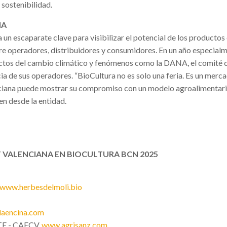
 sostenibilidad.
IA
un escaparate clave para visibilizar el potencial de los productos
ntre operadores, distribuidores y consumidores. En un año especial
ectos del cambio climático y fenómenos como la DANA, el comité 
cia de sus operadores. “BioCultura no es solo una feria. Es un merca
nciana puede mostrar su compromiso con un modelo agroalimentar
yen desde la entidad.
 VALENCIANA EN BIOCULTURA BCN 2025
www.herbesdelmoli.bio
aencina.com
E - CAECV.
www.agrisanz.com