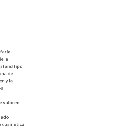
feria
e la
stand tipo
zona de
en y la
os
e valoren,
alado
de cosmética