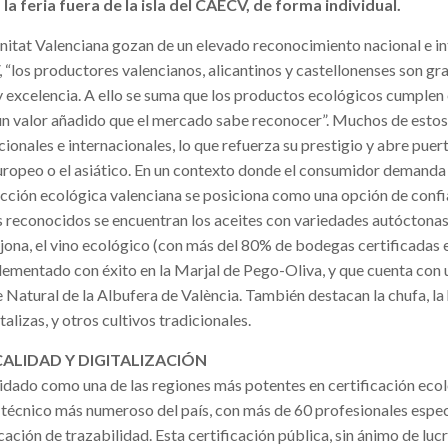
 la feria fuera de la isla del CAECV, de forma individual.
itat Valenciana gozan de un elevado reconocimiento nacional e in
 “los productores valencianos, alicantinos y castellonenses son gr
y excelencia. A ello se suma que los productos ecológicos cumplen
 un valor añadido que el mercado sabe reconocer”. Muchos de esto
onales e internacionales, lo que refuerza su prestigio y abre puer
ropeo o el asiático. En un contexto donde el consumidor demanda
ducción ecológica valenciana se posiciona como una opción de confi
reconocidos se encuentran los aceites con variedades autóctonas,
jona, el vino ecológico (con más del 80% de bodegas certificadas 
plementado con éxito en la Marjal de Pego-Oliva, y que cuenta con
 Natural de la Albufera de València. También destacan la chufa, la 
alizas, y otros cultivos tradicionales.
CALIDAD Y DIGITALIZACIÓN
idado como una de las regiones más potentes en certificación ecol
 técnico más numeroso del país, con más de 60 profesionales espec
cación de trazabilidad. Esta certificación pública, sin ánimo de lucr