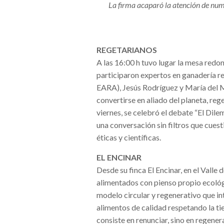
La firma acaparó la atención de nume
REGETARIANOS
A las 16:00 h tuvo lugar la mesa re
participaron expertos en ganadería re
EARA), Jesús Rodríguez y María del
convertirse en aliado del planeta, reg
viernes, se celebró el debate “El Dil
una conversación sin filtros que cue
éticas y científicas.
EL ENCINAR
Desde su finca El Encinar, en el Valle
alimentados con pienso propio ecológi
modelo circular y regenerativo que int
alimentos de calidad respetando la ti
consiste en renunciar, sino en regene