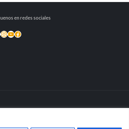
guenos en redes sociales
inkedIn
Instagram
YouTube
Facebook
taria