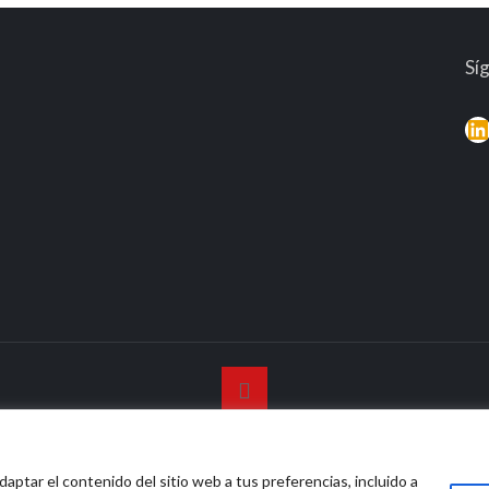
Sí
L
© 2026 Vidasana | All Rights Reserved
daptar el contenido del sitio web a tus preferencias, incluido a
o legal
Política de privacidad
Política de devolución mone