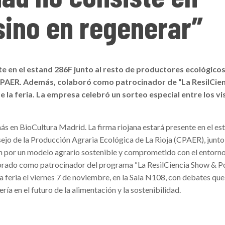
sino en regenerar”
 en el estand 286F junto al resto de productores ecológicos 
CPAER. Además, colaboró como patrocinador de “La ResilCie
 la feria. La empresa celebró un sorteo especial entre los vi
ás en BioCultura Madrid. La firma riojana estará presente en el es
ejo de la Producción Agraria Ecológica de La Rioja (CPAER), junto
n por un modelo agrario sostenible y comprometido con el entorno
borado como patrocinador del programa “La ResilCiencia Show & P
 feria el viernes 7 de noviembre, en la Sala N108, con debates que 
ría en el futuro de la alimentación y la sostenibilidad.