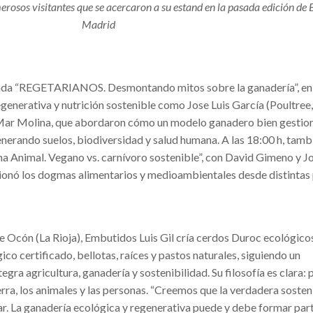
rosos visitantes que se acercaron a su estand en la pasada edición de
Madrid
donda “REGETARIANOS. Desmontando mitos sobre la ganadería”, en 
generativa y nutrición sostenible como Jose Luis García (Poultree,
 Mar Molina, que abordaron cómo un modelo ganadero bien gesti
enerando suelos, biodiversidad y salud humana. A las 18:00 h, tamb
ema Animal. Vegano vs. carnívoro sostenible”, con David Gimeno y J
stionó los dogmas alimentarios y medioambientales desde distintas
 de Ocón (La Rioja), Embutidos Luis Gil cría cerdos Duroc ecológicos
co certificado, bellotas, raíces y pastos naturales, siguiendo un
egra agricultura, ganadería y sostenibilidad. Su filosofía es clara: 
erra, los animales y las personas. “Creemos que la verdadera sosten
rar. La ganadería ecológica y regenerativa puede y debe formar part