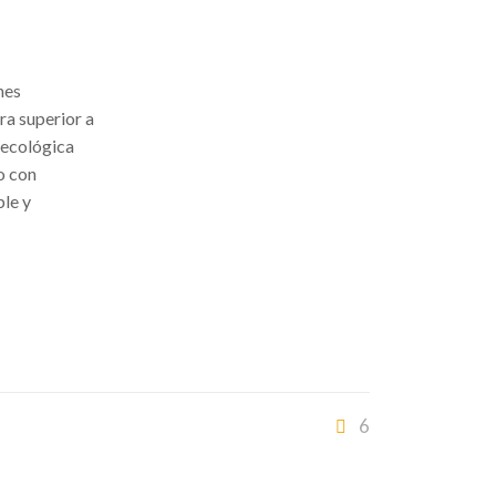
nes
ra superior a
e ecológica
o con
ble y
6