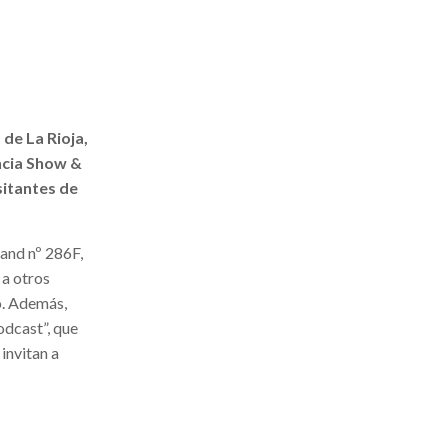
de La Rioja,
ncia Show &
sitantes de
tand nº 286F,
 a otros
.
Además,
odcast”, que
invitan a