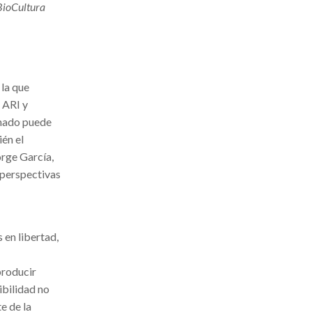
 BioCultura
la que
 ARI y
onado puede
ién el
orge García,
 perspectivas
 en libertad,
producir
ibilidad no
e de la