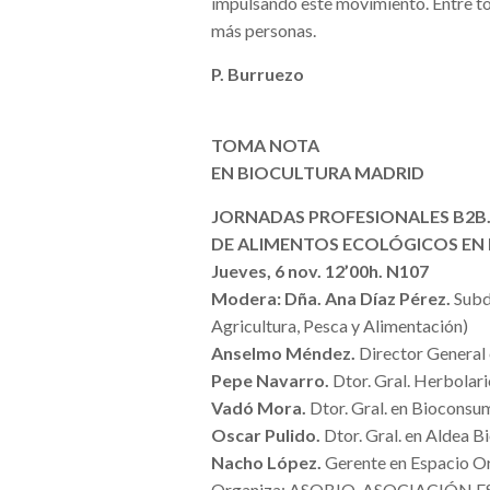
impulsando este movimiento. Entre tod
más personas.
P. Burruezo
TOMA NOTA
EN BIOCULTURA MADRID
JORNADAS PROFESIONALES B2B
DE ALIMENTOS
ECOLÓGICOS EN 
Jueves, 6 nov. 12’00h. N107
Modera: Dña. Ana Díaz Pérez.
Subd
Agricultura, Pesca y Alimentación)
Anselmo Méndez.
Director General 
Pepe Navarro.
Dtor. Gral. Herbolar
Vadó Mora.
Dtor. Gral. en Bioconsu
Oscar Pulido.
Dtor. Gral. en Aldea 
Nacho López.
Gerente en Espacio O
Organiza: ASOBIO, ASOCIACIÓN