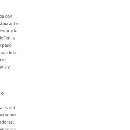
da con
staurante
estar y la
o” en la
n paso
nos de la
tros
anía y
 o
ales del
personas,
adores,
 en torno