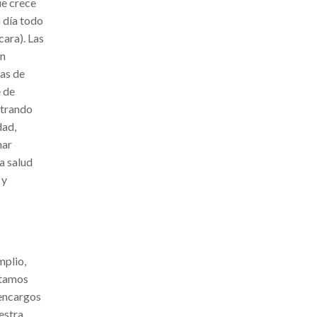
ue crece
n día todo
cara). Las
en
ñas de
e de
strando
dad,
mar
a salud
 y
mplio,
stamos
 encargos
estra