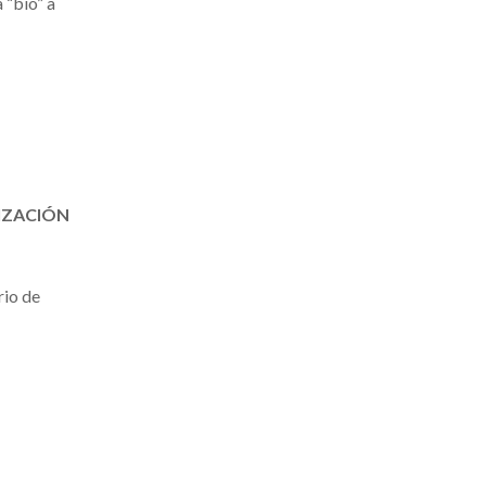
 “bio” a
IZACIÓN
rio de