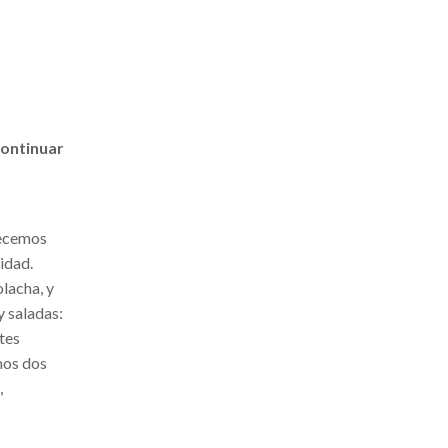
continuar
recemos
idad.
lacha, y
y saladas:
tes
amos dos
,