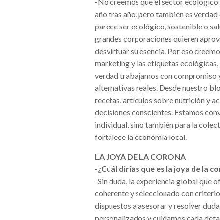
-No creemos que el sector ecológico e
año tras año, pero también es verdad q
parece ser ecológico, sostenible o sa
grandes corporaciones quieren aprovec
desvirtuar su esencia. Por eso creemo
marketing y las etiquetas ecológicas
verdad trabajamos con compromiso y 
alternativas reales. Desde nuestro b
recetas, artículos sobre nutrición y a
decisiones conscientes. Estamos conv
individual, sino también para la colec
fortalece la economía local.
LA JOYA DE LA CORONA
-¿Cuál dirías que es la joya de la 
-Sin duda, la experiencia global que 
coherente y seleccionado con criterio
dispuestos a asesorar y resolver dud
personalizados y cuidamos cada detal