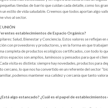
as pequeñas tiendas de barrio que cuidan cada detalle, como los gra
un estilo de vida saludable. Creemos que todos aportan algo vali
e vivo al sector.
DE UNIÓN
diferentes establecimientos de Espacio Orgánico?
ilares: Salud, Bienestar y Conciencia. Estos valores se reflejan en
 relación con proveedores y productores, y en la forma en que trabaja
a completa de productos ecológicos certificados, con todo lo qu
estros espacios son amplios, luminosos y pensados para que el clien
 Cada visita es distinta: siempre hay novedades, productos para de
o cercano, lo que nos ha convertido en un referente del sector “bi
amiliar, podemos mantener esa calidez y cercanía que tanto valor
 ¿Está algo estancado? ¿Cuál es el papel de establecimientos