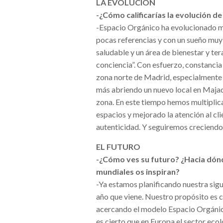
LA EVOLUCIÓN
-¿Cómo calificarías la evolución 
-Espacio Orgánico ha evolucionado m
pocas referencias y con un sueño muy
saludable y un área de bienestar y ter
conciencia”. Con esfuerzo, constancia
zona norte de Madrid, especialmente
más abriendo un nuevo local en Majad
zona. En este tiempo hemos multiplica
espacios y mejorado la atención al cl
autenticidad. Y seguiremos creciendo 
EL FUTURO
-¿Cómo ves su futuro? ¿Hacia dónd
mundiales os inspiran?
-Ya estamos planificando nuestra sigui
año que viene. Nuestro propósito es c
acercando el modelo Espacio Orgánico
es cierto que en Europa el sector eco