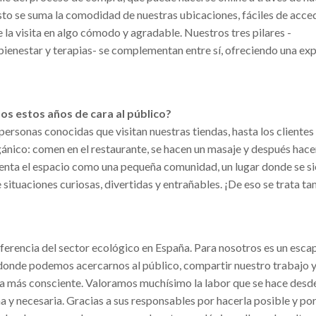
o se suma la comodidad de nuestras ubicaciones, fáciles de acce
 la visita en algo cómodo y agradable. Nuestros tres pilares -
bienestar y terapias- se complementan entre sí, ofreciendo una ex
os estos años de cara al público?
ersonas conocidas que visitan nuestras tiendas, hasta los clientes
ánico: comen en el restaurante, se hacen un masaje y después hace
enta el espacio como una pequeña comunidad, un lugar donde se s
e situaciones curiosas, divertidas y entrañables. ¡De eso se trata t
referencia del sector ecológico en España. Para nosotros es un esca
, donde podemos acercarnos al público, compartir nuestro trabajo y
da más consciente. Valoramos muchísimo la labor que se hace desde
na y necesaria. Gracias a sus responsables por hacerla posible y por