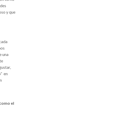
ndes
oso y que
 cada
mos
e una
te
gustar,
o” en
an
 como el