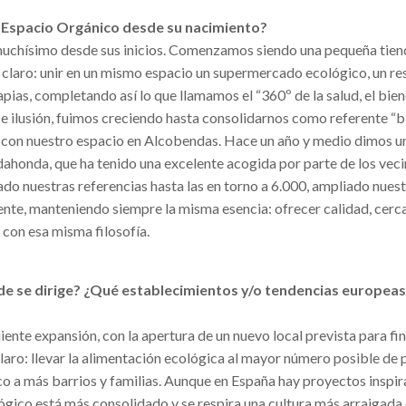
de Espacio Orgánico desde su nacimiento?
uchísimo desde sus inicios. Comenzamos siendo una pequeña tien
 claro: unir en un mismo espacio un supermercado ecológico, un re
apias, completando así lo que llamamos el “360º de la salud, el bien
 e ilusión, fuimos creciendo hasta consolidarnos como referente “bi
 con nuestro espacio en Alcobendas. Hace un año y medio dimos u
ahonda, que ha tenido una excelente acogida por parte de los veci
do nuestras referencias hasta las en torno a 6.000, ampliado nues
iente, manteniendo siempre la misma esencia: ofrecer calidad, cerc
con esa misma filosofía.
e se dirige? ¿Qué establecimientos y/o tendencias europeas
ente expansión, con la apertura de un nuevo local prevista para fin
laro: llevar la alimentación ecológica al mayor número posible de 
 a más barrios y familias. Aunque en España hay proyectos inspir
lógico está más consolidado y se respira una cultura más arraigada