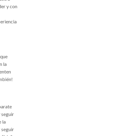
der y con
periencia
 que
n la
ienten
ambién!
parate
 seguir
 la
 seguir