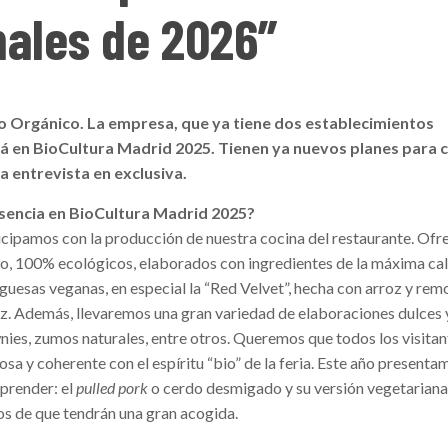
inales de 2026”
o Orgánico. La empresa, que ya tiene dos establecimientos
á en BioCultura Madrid 2025. Tienen ya nuevos planes para 
a entrevista en exclusiva.
resencia en BioCultura Madrid 2025?
ticipamos con la producción de nuestra cocina del restaurante. Of
sto, 100% ecológicos, elaborados con ingredientes de la máxima cal
uesas veganas, en especial la “Red Velvet”, hecha con arroz y remo
roz. Además, llevaremos una gran variedad de elaboraciones dulces 
ies, zumos naturales, entre otros. Queremos que todos los visitan
sa y coherente con el espíritu “bio” de la feria. Este año present
prender: el
pulled pork
o cerdo desmigado y su versión vegetariana
s de que tendrán una gran acogida.