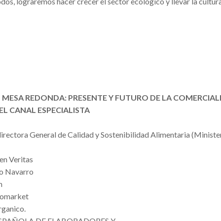
os, lograremos hacer crecer el sector ecológico y llevar la cultura
.
MESA REDONDA: PRESENTE Y FUTURO DE
LA COMERCIAL
EL CANAL ESPECIALISTA
irectora General de Calidad y Sostenibilidad Alimentaria (Ministe
en Veritas
io Navarro
m
Biomarket
rganico.
 ESPAÑOLA DE ELABORADORES Y