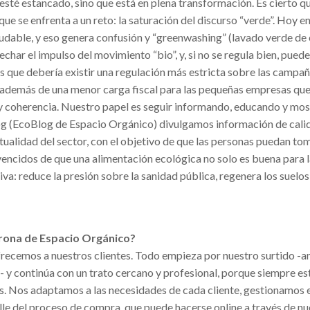
sté estancado, sino que está en plena transformación. Es cierto q
ue se enfrenta a un reto: la saturación del discurso “verde”. Hoy e
ludable, y eso genera confusión y “greenwashing” (lavado verde de 
har el impulso del movimiento “bio”, y, si no se regula bien, pued
s que debería existir una regulación más estricta sobre las campa
, además de una menor carga fiscal para las pequeñas empresas qu
coherencia. Nuestro papel es seguir informando, educando y mo
log (EcoBlog de Espacio Orgánico) divulgamos información de cali
ctualidad del sector, con el objetivo de que las personas puedan to
encidos de que una alimentación ecológica no solo es buena para l
tiva: reduce la presión sobre la sanidad pública, regenera los suelos
corona de Espacio Orgánico?
ofrecemos a nuestros clientes. Todo empieza por nuestro surtido -a
- y continúa con un trato cercano y profesional, porque siempre e
as. Nos adaptamos a las necesidades de cada cliente, gestionamos
le del proceso de compra, que puede hacerse online a través de nu