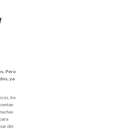
y
s. Pero
dos, ya
scos, los
esentan
 muchas
 para
sar del