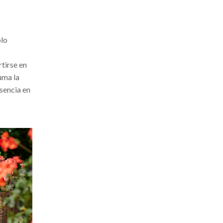
olo
tirse en
uma la
sencia en