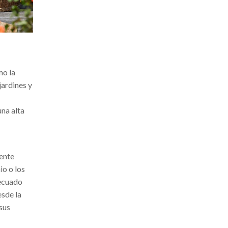
mo la
jardines y
na alta
mente
io o los
decuado
esde la
 sus