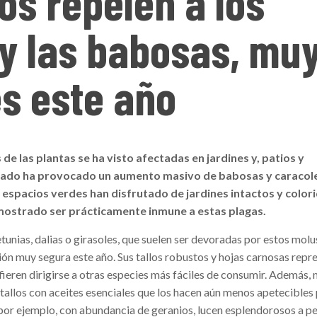
os repelen a los
y las babosas, mu
s este año
de las plantas se ha visto afectadas en jardines y, patios y
lado ha provocado un aumento masivo de babosas y caracole
s espacios verdes han disfrutado de jardines intactos y colori
mostrado ser prácticamente inmune a estas plagas.
tunias, dalias o girasoles, que suelen ser devoradas por estos molu
ón muy segura este año. Sus tallos robustos y hojas carnosas repr
efieren dirigirse a otras especies más fáciles de consumir. Además,
tallos con aceites esenciales que los hacen aún menos apetecibles
por ejemplo, con abundancia de geranios, lucen esplendorosos a pe