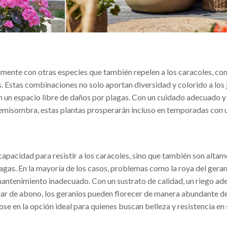
mente con otras especies que también repelen a los caracoles, co
. Estas combinaciones no solo aportan diversidad y colorido a los 
n un espacio libre de daños por plagas. Con un cuidado adecuado y
emisombra, estas plantas prosperarán incluso en temporadas con u
capacidad para resistir a los caracoles, sino que también son alta
agas. En la mayoría de los casos, problemas como la roya del geran
antenimiento inadecuado. Con un sustrato de calidad, un riego a
lar de abono, los geranios pueden florecer de manera abundante d
se en la opción ideal para quienes buscan belleza y resistencia en