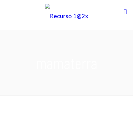
mamaterra
MamaTerra es un proyecto global