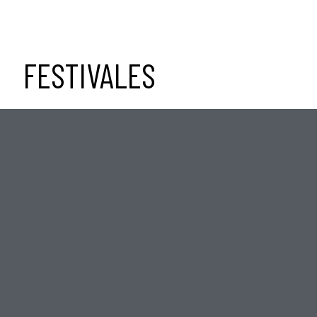
FESTIVALES
Festival Mamaterra
En el marco de la Feria BioCultura, se celebra el
Festival
MamaTerra
. Este festival pretende ser
un encuentro que promueva de forma lúdico-
festiva la
educación de las nuevas generaciones