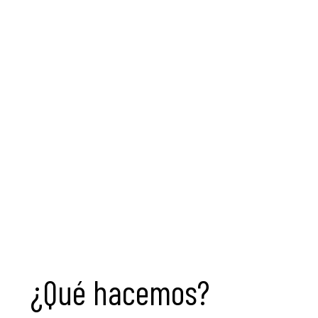
también los consumidores del futuro,
creemos necesario sembrar la semilla de
la conciencia medioambiental en
edades tempranas para impulsar un
camino hacia un modelo de sociedad
más sostenible y respetuosa con el
entorno.
¿Qué hacemos?