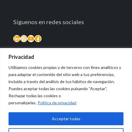
Síguenos en redes sociales
LinkedIn
Instagram
YouTube
Facebook
Privacidad
Utilizamos cookies propias y de terceros con fines analíticos y
para adaptar el contenido del sitio web a tus preferencias,
incluido a través del análisis de tus hábitos de navegación.
Puedes aceptar todas las cookies pulsando “Aceptar”,
Rechazar todas las cookies o
© 2026 Vidasana | All Rights Reserved
personalizarlas.
Política de privacidad
Aviso legal
Política de privacidad
Política de devolución monetaria
Acceptar todas