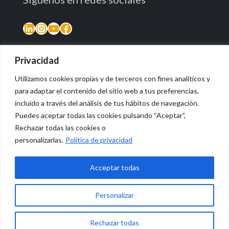
LinkedIn
Instagram
YouTube
Facebook
Privacidad
Utilizamos cookies propias y de terceros con fines analíticos y
para adaptar el contenido del sitio web a tus preferencias,
incluido a través del análisis de tus hábitos de navegación.
Puedes aceptar todas las cookies pulsando “Aceptar”,
Rechazar todas las cookies o
© 2026 Vidasana | All Rights Reserved
personalizarlas.
Política de privacidad
Aviso legal
Política de privacidad
Política de devolución monetaria
Acceptar todas
Personalizar
0
Rechazar todas