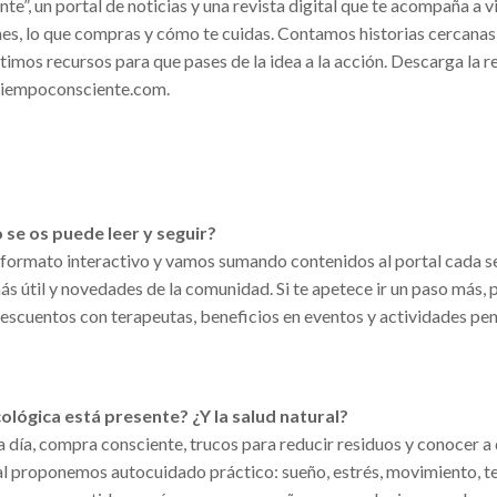
”, un portal de noticias y una revista digital que te acompaña a v
mes, lo que compras y cómo te cuidas. Contamos historias cercanas
mos recursos para que pases de la idea a la acción. Descarga la r
n tiempoconsciente.com.
se os puede leer y seguir?
 formato interactivo y vamos sumando contenidos al portal cada 
ás útil y novedades de la comunidad. Si te apetece ir un paso más,
descuentos con terapeutas, beneficios en eventos y actividades pe
ológica está presente? ¿Y la salud natural?
día, compra consciente, trucos para reducir residuos y conocer a
al proponemos autocuidado práctico: sueño, estrés, movimiento, t