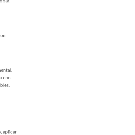
obar.
con
ental,
ra con
bles.
, aplicar