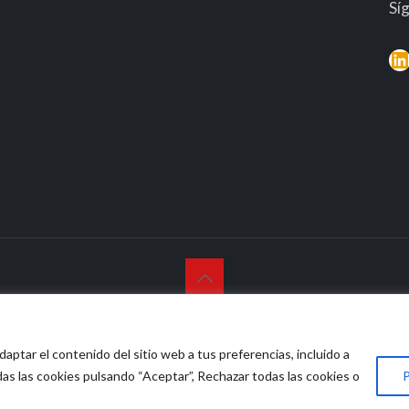
Sí
L
© 2026 Vidasana | All Rights Reserved
daptar el contenido del sitio web a tus preferencias, incluido a
o legal
Política de privacidad
Política de devolución mone
das las cookies pulsando “Aceptar”, Rechazar todas las cookies o
P