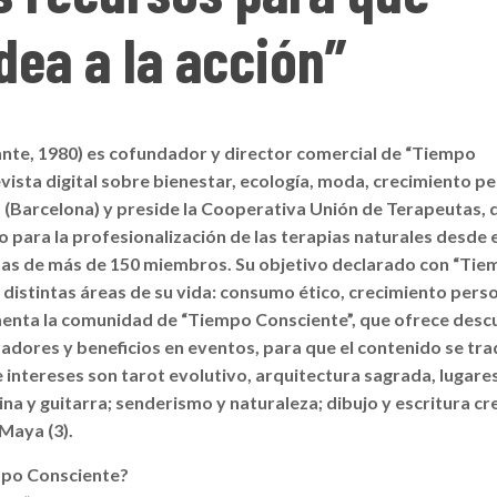
dea a la acción”
cante, 1980) es cofundador y director comercial de “Tiempo
evista digital sobre bienestar, ecología, moda, crecimiento p
 (Barcelona) y preside la Cooperativa Unión de Terapeutas,
para la profesionalización de las terapias naturales desde e
tas de más de 150 miembros.
Su objetivo declarado con “Ti
n distintas áreas de su vida: consumo ético, crecimiento perso
menta la comunidad de “Tiempo Consciente”, que ofrece des
adores y beneficios en eventos, para que el contenido se tr
e intereses son tarot evolutivo, arquitectura sagrada, lugare
a y guitarra; senderismo y naturaleza; dibujo y escritura cr
 Maya (3).
mpo Consciente?