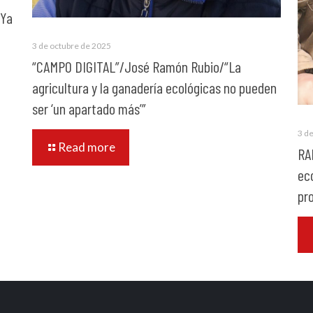
/Ya
3 de octubre de 2025
“CAMPO DIGITAL”/José Ramón Rubio/“La
agricultura y la ganadería ecológicas no pueden
ser ‘un apartado más’”
3 d
Read more
RA
ec
pr