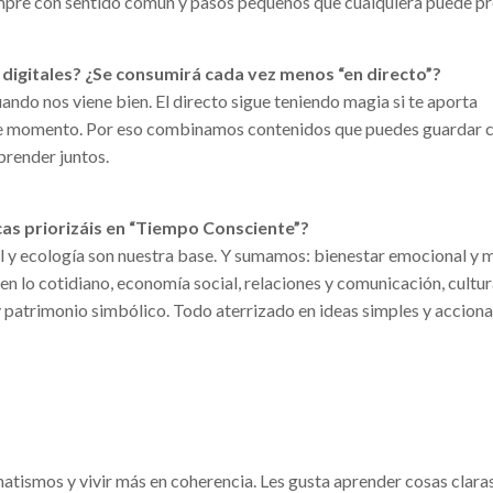
empre con sentido común y pasos pequeños que cualquiera puede pr
digitales? ¿Se consumirá cada vez menos “en directo”?
ando nos viene bien. El directo sigue teniendo magia si te aporta
ese momento. Por eso combinamos contenidos que puedes guardar 
prender juntos.
as priorizáis en “Tiempo Consciente”?
 y ecología son nuestra base. Y sumamos: bienestar emocional y m
en lo cotidiano, economía social, relaciones y comunicación, cultu
 y patrimonio simbólico. Todo aterrizado en ideas simples y acciona
atismos y vivir más en coherencia. Les gusta aprender cosas claras