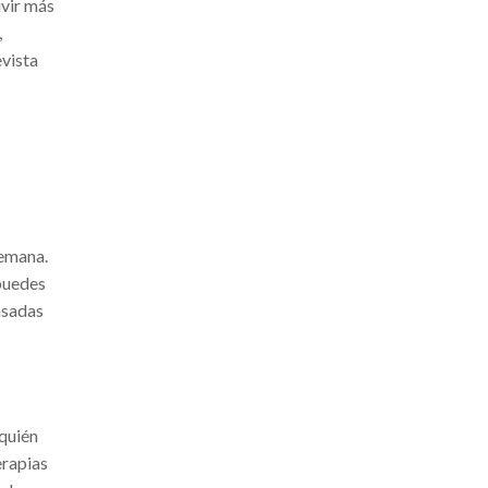
ivir más
,
evista
semana.
 puedes
nsadas
 quién
erapias