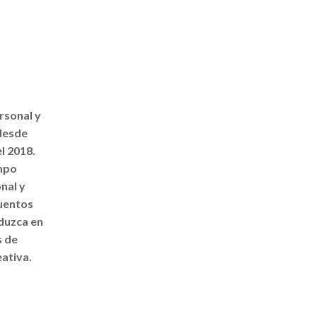
ersonal y
 desde
l 2018.
empo
nal y
cuentos
aduzca en
s de
eativa.