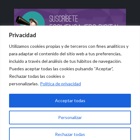
Privacidad
Utilizamos cookies propias y de terceros con fines analíticos y
para adaptar el contenido del sitio web a tus preferencias,
incluido a través del análisis de tus hábitos de navegación.
Puedes aceptar todas las cookies pulsando “Aceptar”,
Rechazar todas las cookies o
© 2026 Vidasana | All Rights Reserved
personalizarlas.
Política de privacidad
Aviso legal
Política de privacidad
Política de devolución monetaria
Acceptar todas
Personalizar
0
Rechazar todas