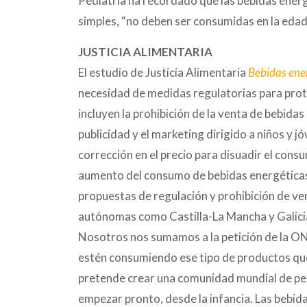
Pediatría ha recordado que las bebidas energ
simples, “no deben ser consumidas en la edad p
JUSTICIA ALIMENTARIA
El estudio de Justicia Alimentaria
Bebidas ener
necesidad de medidas regulatorias para prote
incluyen la prohibición de la venta de bebidas
publicidad y el marketing dirigido a niños y 
corrección en el precio para disuadir el cons
aumento del consumo de bebidas energéticas 
propuestas de regulación y prohibición de v
autónomas como Castilla-La Mancha y Galicia,
Nosotros nos sumamos a la petición de la ON
estén consumiendo ese tipo de productos que a
pretende crear una comunidad mundial de per
empezar pronto, desde la infancia. Las bebi