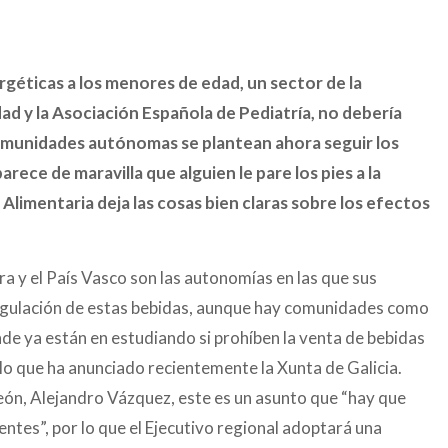
rgéticas a los menores de edad, un sector de la
ad y la Asociación Española de Pediatría, no debería
omunidades autónomas se plantean ahora seguir los
rece de maravilla que alguien le pare los pies a la
a Alimentaria deja las cosas bien claras sobre los efectos
a y el País Vasco son las autonomías en las que sus
egulación de estas bebidas, aunque hay comunidades como
nde ya están en estudiando si prohíben la venta de bebidas
 lo que ha anunciado recientemente la Xunta de Galicia.
León, Alejandro Vázquez, este es un asunto que “hay que
tes”, por lo que el Ejecutivo regional adoptará una