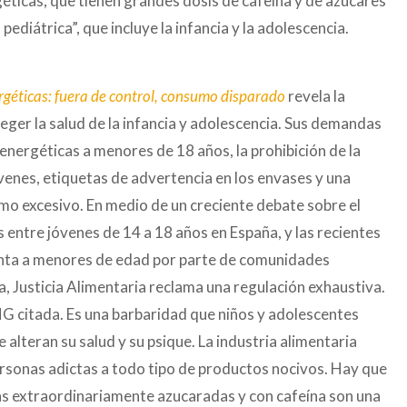
éticas, que tienen grandes dosis de cafeína y de azúcares
ediátrica”, que incluye la infancia y la adolescencia.
géticas: fuera de control, consumo disparado
revela la
ger la salud de la infancia y adolescencia. Sus demandas
 energéticas a menores de 18 años, la prohibición de la
jóvenes, etiquetas de advertencia en los envases y una
umo excesivo. En medio de un creciente debate sobre el
entre jóvenes de 14 a 18 años en España, y las recientes
enta a menores de edad por parte de comunidades
 Justicia Alimentaria reclama una regulación exhaustiva.
G citada. Es una barbaridad que niños y adolescentes
lteran su salud y su psique. La industria alimentaria
sonas adictas a todo tipo de productos nocivos. Hay que
das extraordinariamente azucaradas y con cafeína son una