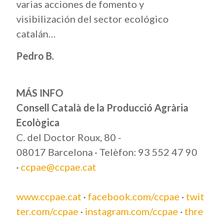
varias acciones de fomento y
visibilización del sector ecológico
catalán…
Pedro B.
MÁS INFO
Consell Català de la Producció Agrària
Ecològica
C. del Doctor Roux, 80 -
08017 Barcelona · Telèfon: 93 552 47 90
·
ccpae@ccpae.cat
www.ccpae.cat
·
facebook.com/ccpae
·
twit
ter.com/ccpae
·
instagram.com/ccpae
·
thre