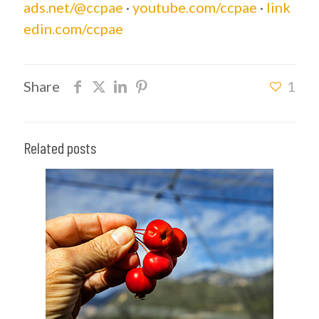
ads.net/@ccpae
·
youtube.com/ccpae
·
link
edin.com/ccpae
Share
1
Related posts