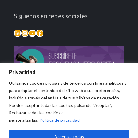
Síguenos en redes sociales
LinkedIn
Instagram
YouTube
Facebook
Privacidad
Utilizamos cookies propias y de terceros con fines analíticos y
para adaptar el contenido del sitio web a tus preferencias,
incluido a través del análisis de tus hábitos de navegación.
Puedes aceptar todas las cookies pulsando “Aceptar”,
Rechazar todas las cookies o
© 2026 Vidasana | All Rights Reserved
personalizarlas.
Política de privacidad
Aviso legal
Política de privacidad
Política de devolución monetaria
Acceptar todas