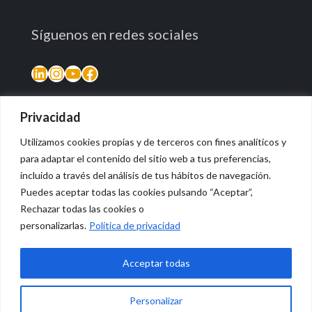
Síguenos en redes sociales
LinkedIn
Instagram
YouTube
Facebook
Privacidad
Utilizamos cookies propias y de terceros con fines analíticos y
para adaptar el contenido del sitio web a tus preferencias,
incluido a través del análisis de tus hábitos de navegación.
Puedes aceptar todas las cookies pulsando “Aceptar”,
Rechazar todas las cookies o
© 2026 Vidasana | All Rights Reserved
personalizarlas.
Política de privacidad
Aviso legal
Política de privacidad
Política de devolución monetaria
Acceptar todas
Personalizar