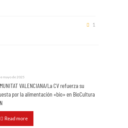
1
de mayo de 2025
MUNITAT VALENCIANA/La CV refuerza su
uesta por la alimentación «bio» en BioCultura
N
Read more