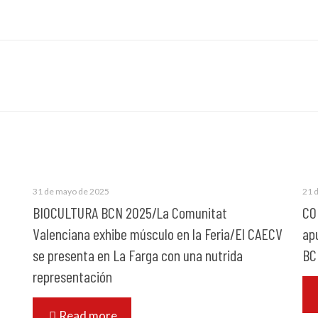
31 de mayo de 2025
21 
BIOCULTURA BCN 2025/La Comunitat
CO
Valenciana exhibe músculo en la Feria/El CAECV
ap
se presenta en La Farga con una nutrida
BC
representación
Read more