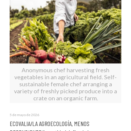
Anonymous chef harvesting fresh
vegetables in an agricultural field. Self-
sustainable female chef arranging a
variety of freshly picked produce into a
crate on an organic farm.
5 de mayo de 2026
ECOVALIA/LA AGROECOLOGÍA, MENOS