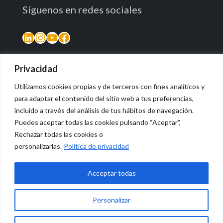
Síguenos en redes sociales
LinkedIn
Instagram
YouTube
Facebook
Privacidad
Utilizamos cookies propias y de terceros con fines analíticos y
para adaptar el contenido del sitio web a tus preferencias,
incluido a través del análisis de tus hábitos de navegación.
Puedes aceptar todas las cookies pulsando “Aceptar”,
Rechazar todas las cookies o
© 2026 Vidasana | All Rights Reserved
personalizarlas.
Política de privacidad
Aviso legal
Política de privacidad
Política de devolución monetaria
Acceptar todas
Personalizar