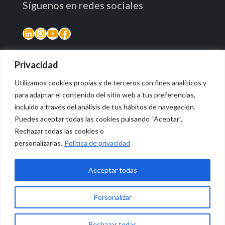
Síguenos en redes sociales
LinkedIn
Instagram
YouTube
Facebook
Privacidad
Utilizamos cookies propias y de terceros con fines analíticos y
para adaptar el contenido del sitio web a tus preferencias,
incluido a través del análisis de tus hábitos de navegación.
Puedes aceptar todas las cookies pulsando “Aceptar”,
Rechazar todas las cookies o
© 2026 Vidasana | All Rights Reserved
personalizarlas.
Política de privacidad
Aviso legal
Política de privacidad
Política de devolución monetaria
Acceptar todas
Personalizar
0
Rechazar todas