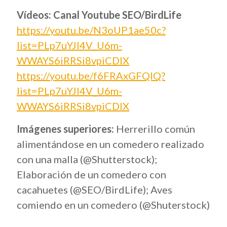
Vídeos: Canal Youtube SEO/BirdLife
https://youtu.be/N3oUP1ae50c?
list=PLp7uYJI4V_U6m-
WWAYS6iRRSi8vpiCDlX
https://youtu.be/f6FRAxGFQIQ?
list=PLp7uYJI4V_U6m-
WWAYS6iRRSi8vpiCDlX
Imágenes superiores:
Herrerillo común
alimentándose en un comedero realizado
con una malla (@Shutterstock);
Elaboración de un comedero con
cacahuetes (@SEO/BirdLife); Aves
comiendo en un comedero (@Shuterstock)