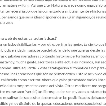
ecían nature writing. Así que LiterNatura aparece como una palabra
tante necesaria porque ha comenzado a aglutinar gente e historias
, pensamos que sería ideal disponer de un lugar, digamos, de reunió
á la web.
una web de estas características?
un lado, visibilizarlas, y por otro, perfilarlas mejor. Es cierto que 
 biodiversidad misma, se puede hablar de lo que quieras desde las
ras o jabalíes narradores contando historias perturbadoras, emoci
asta hoy, mucha gente, escritores e intelectuales incluidos, aún as
isistemas, ultraizquierda. Y esta catalogación automática sirve para
esde unas creaciones que son de primer orden. Esto lo he vivido e
 calificado como escritor. Ahora que ya he presentado varios libr
 periodistas me presentan como activista. Otros escritores me pre
ten en ese saco “verde”, tus libros pueden ser enviados a estantería
es salirse del saco, sino de demostrar las posibilidades del saco.
udible y muy distinto de lo que sus educaciones monoespecie les h