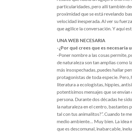
particularidades, pero allí también d
proximidad que se está revelando bas
velocidad inesperada. Al ver su fuerza
que agilice la conversación. Y aquí est
UNA WEB NECESARIA
-¿Por qué crees que es necesaria 
-
Poner nombre a las cosas permite, por 
de naturaleza son tan amplias como la
más insospechadas, puedes hallar per
protagonistas de toda especie. Pero, h
literatura a ecologistas, hippies, ant
potentísimos mensajes que se envían d
persona. Durante dos décadas he sido
la naturaleza en el centro, bastantes
tal con tus animalitos?”. Cuando te me
medio ambiente… Muy bien. La idea no 
que es descomunal, inabarcable, inel