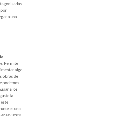
rotagonizadas
 por
egar a una
.
nda…
re. Permite
rimentar algo
as obras de
que podemos
aupar a los
guste la
 este
ruete es uno
 ensayístico,