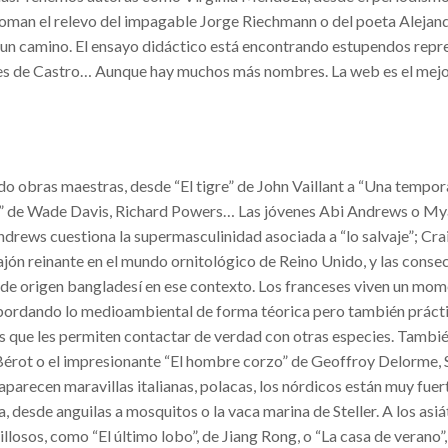
e toman el relevo del impagable Jorge Riechmann o del poeta Aleja
un camino. El ensayo didáctico está encontrando estupendos repr
bes de Castro… Aunque hay muchos más nombres. La web es el mej
do obras maestras, desde “El tigre” de John Vaillant a “Una tempo
 río” de Wade Davis, Richard Powers… Las jóvenes Abi Andrews o M
drews cuestiona la supermasculinidad asociada a “lo salvaje”; Crai
ón reinante en el mundo ornitológico de Reino Unido, y las conse
a de origen bangladesí en ese contexto. Los franceses viven un mo
abordando lo medioambiental de forma téorica pero también prácti
es que les permiten contactar de verdad con otras especies. Tambi
 Bérot o el impresionante “El hombre corzo” de Geoffroy Delorme, 
arecen maravillas italianas, polacas, los nórdicos están muy fuer
, desde anguilas a mosquitos o la vaca marina de Steller. A los asiát
losos, como “El último lobo”, de Jiang Rong, o “La casa de verano”,