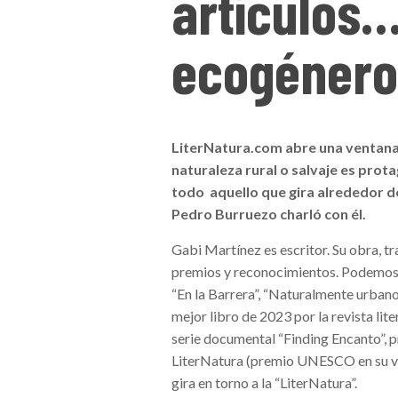
artículos…
ecogéner
LiterNatura.com abre una ventana 
naturaleza rural o salvaje es prot
todo aquello que gira alrededor de
Pedro Burruezo charló con él.
Gabi Martínez es escritor. Su obra, t
premios y reconocimientos. Podemos d
“En la Barrera”, “Naturalmente urbano”
mejor libro de 2023 por la revista li
serie documental “Finding Encanto”, pr
LiterNatura (premio UNESCO en su vers
gira en torno a la “LiterNatura”.