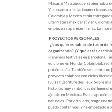
Masashi Matsuie, que, si bien habla de
Y en cuanto a los latinoamericanos, e
Colombia y México están entregados a
LiterNatura mexicana”, y en Colombia 
empiezan a aparecer firmas. La impres
PROYECTOS PERSONALES
-¿Nos quieres hablar de tus próxi
organizando? ¿Y qué estás escrib
-Tenemos festivales en Barcelona, Ta
ediciones en Honda (Colombia), Seúl (
próximo año. También se celebraron j
proyecto colabora con ciclos literar
(Suiza): L’écriture des lieux. Sobre m
historias muy simbólicas del huemul e
ajolote en México… Es una aproximaci
naturales. Por otro lado, tengo una n
puedo contar más. Y he empezado a per