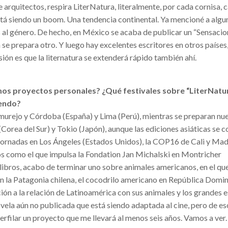
 arquitectos, respira LiterNatura, literalmente, por cada cornisa, 
stá siendo un boom. Una tendencia continental. Ya mencioné a algun
l género. De hecho, en México se acaba de publicar un “Sensacio
se prepara otro. Y luego hay excelentes escritores en otros países
ión es que la liternatura se extenderá rápido también ahí.
mos proyectos personales? ¿Qué festivales sobre “LiterNatu
iendo?
murejo y Córdoba (España) y Lima (Perú), mientras se preparan nu
Corea del Sur) y Tokio (Japón), aunque las ediciones asiáticas se c
ornadas en Los Ángeles (Estados Unidos), la COP16 de Cali y Madr
ios como el que impulsa la Fondation Jan Michalski en Montricher
is libros, acabo de terminar uno sobre animales americanos, en el qu
n la Patagonia chilena, el cocodrilo americano en República Domin
ón a la relación de Latinoamérica con sus animales y los grandes 
ovela aún no publicada que está siendo adaptada al cine, pero de es
filar un proyecto que me llevará al menos seis años. Vamos a ver.