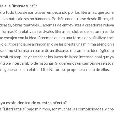
 a la “liternatura”?
 a todo tipo de narrativas, empezando por las literarias, que ponen
o, a las naturalezas no humanas. Podrán encontrarse desde libros, cla
dcasts, obras teatrales… además de entrevistas a creadores releva
información relativa a festivales literarios, clubes de lectura, resid
ue encajen con la idea. Creemos que es una forma de visibilizar tra
o o ignorancia, se arrinconan o se les presta una mínima atención a
s, como si formaran parte de un discurso meramente ideológico, 
ermitirá ampliar y estrechar los lazos de la red internacional que ya
ntro e intercambio de historias. Si queremos un cambio de relato re
 a generar esos relatos. LiterNatura se propone ser uno de ellos.
e ya están dentro de vuestra oferta?
a “LiterNatura” bajo mínimos, son muchas las complicidades, y cre