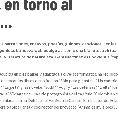
 en torno al
o…
a narraciones, ensayos, poesías, guiones, canciones… en las 
agonista. La nueva web es algo así como una biblioteca virtual
 la literatura de naturaleza. Gabi Martínez es uno de sus “cap
raducida en diez países y adaptada a diversos formatos, ha recibi
estacar los libros de no ficción “Sólo para gigantes”, “Un cambio
, “Lagarta” y las novelas “Sudd”, “Voy” y “Las defensas”. “Delta” fue
teraria WMagazine. Ha sido protagonista del capítulo “Colombian m
emiada con un Delfín en el Festival de Cannes. Es director del Fest
ión Siberiana) y codirector del proyecto “Animales invisibles”. S