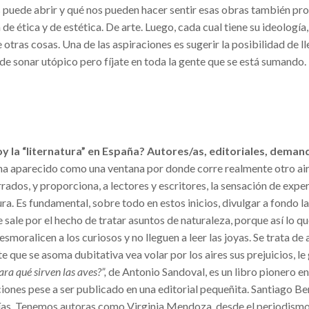
s puede abrir y qué nos pueden hacer sentir esas obras también p
de ética y de estética. De arte. Luego, cada cual tiene su ideología,
otras cosas. Una de las aspiraciones es sugerir la posibilidad de ll
ede sonar utópico pero fíjate en toda la gente que se está sumando
 la “liternatura” en España? Autores/as, editoriales, dema
a ha aparecido como una ventana por donde corre realmente otro ai
rados, y proporciona, a lectores y escritores, la sensación de expe
ra. Es fundamental, sobre todo en estos inicios, divulgar a fondo l
e sale por el hecho de tratar asuntos de naturaleza, porque así lo 
moralicen a los curiosos y no lleguen a leer las joyas. Se trata de 
e que se asoma dubitativa vea volar por los aires sus prejuicios, le 
ara qué sirven las aves?”,
de Antonio Sandoval, es un libro pionero en
iones pese a ser publicado en una editorial pequeñita. Santiago Be
ías. Tenemos autoras como Virginia Mendoza, desde el periodismo