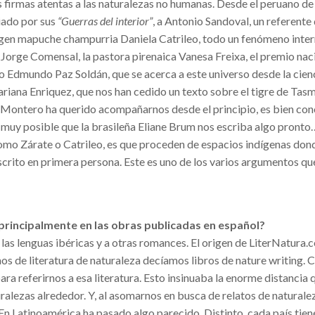
 firmas atentas a las naturalezas no humanas. Desde el peruano de
iado por sus
“
Guerras del interior”
, a Antonio Sandoval, un referent
rigen mapuche champurria Daniela Catrileo, todo un fenómeno inter
Jorge Comensal, la pastora pirenaica Vanesa Freixa, el premio nac
o Edmundo Paz Soldán, que se acerca a este universo desde la cienc
riana Enriquez, que nos han cedido un texto sobre el tigre de Tas
sa Montero ha querido acompañarnos desde el principio, es bien con
 muy posible que la brasileña Eliane Brum nos escriba algo pronto
omo Zárate o Catrileo, es que proceden de espacios indígenas don
crito en primera persona. Este es uno de los varios argumentos que
principalmente en las obras publicadas en español?
a las lenguas ibéricas y a otras romances. El origen de LiterNatura
s de literatura de naturaleza decíamos libros de nature writing. 
ra referirnos a esa literatura. Esto insinuaba la enorme distancia
uralezas alrededor. Y, al asomarnos en busca de relatos de naturale
En Latinoamérica ha pasado algo parecido. Distinto, cada país tien