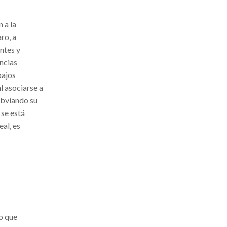
 a la
ro, a
ntes y
encias
bajos
l asociarse a
obviando su
 se está
al, es
o que