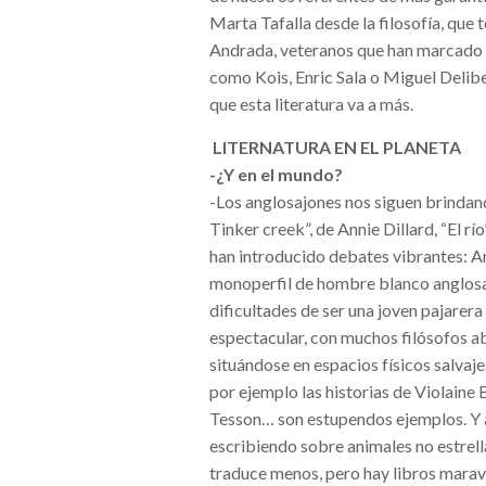
Marta Tafalla desde la filosofía, qu
Andrada, veteranos que han marcado 
como Kois, Enric Sala o Miguel Deli
que esta literatura va a más.
LITERNATURA EN EL PLANETA
-¿Y en el mundo?
-Los anglosajones nos siguen brindan
Tinker creek”, de Annie Dillard, “El
han introducido debates vibrantes: An
monoperfil de hombre blanco anglosaj
dificultades de ser una joven pajarer
espectacular, con muchos filósofos 
situándose en espacios físicos salvaj
por ejemplo las historias de Violaine
Tesson… son estupendos ejemplos. Y ap
escribiendo sobre animales no estrella
traduce menos, pero hay libros maravil