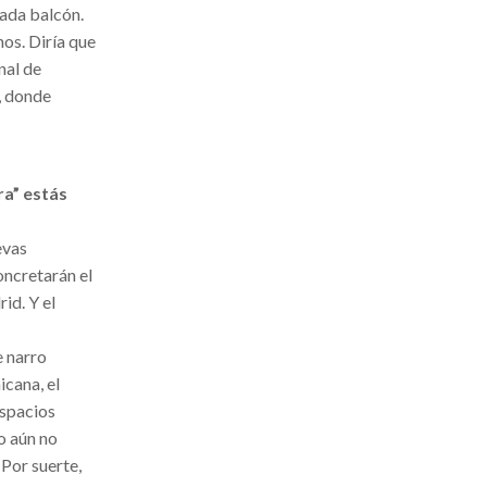
cada balcón.
os. Diría que
nal de
, donde
ra” estás
evas
oncretarán el
id. Y el
e narro
icana, el
espacios
o aún no
 Por suerte,