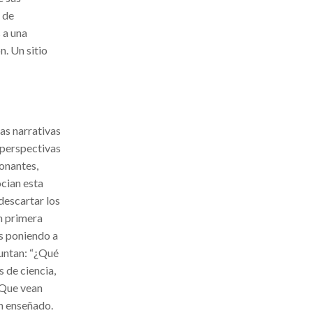
 de
 a una
n. Un sitio
las narrativas
 perspectivas
onantes,
ocian esta
 descartar los
n primera
os poniendo a
guntan: “¿Qué
s de ciencia,
 Que vean
an enseñado.