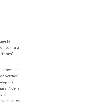
que la
 en torno a
itanes”.
do numerosos
 de verdad”,
 elegido
assif” de la
ival
u vida entera