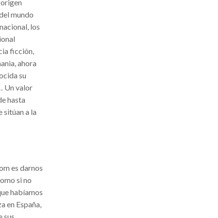
 origen
e del mundo
nacional, los
ional
ia ficción,
mania, ahora
ocida su
… Un valor
de hasta
 sitúan a la
.com es darnos
Como si no
 que habíamos
za en España,
e sus