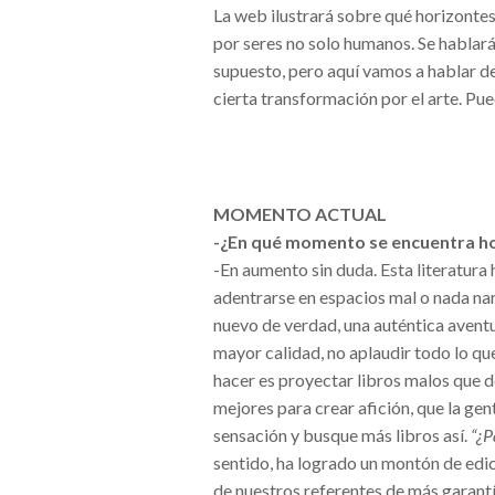
La web ilustrará sobre qué horizonte
por seres no solo humanos. Se hablará 
supuesto, pero aquí vamos a hablar de 
cierta transformación por el arte. Pu
MOMENTO ACTUAL
-¿En qué momento se encuentra hoy
-En aumento sin duda. Esta literatur
adentrarse en espacios mal o nada nar
nuevo de verdad, una auténtica aventu
mayor calidad, no aplaudir todo lo qu
hacer es proyectar libros malos que des
mejores para crear afición, que la gent
sensación y busque más libros así.
“
¿P
sentido, ha logrado un montón de edic
de nuestros referentes de más garant