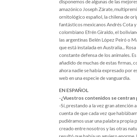
disponemos de algunas de las mejores
amazónico Joseph Zárate, multiprem
ornitológico español, la chilena de o
fantásticos mexicanos Andrés Cota y 
colombiano Efrén Giraldo, el bolivian
las argentinas Belén López Peiró o Ma
que está instalada en Australia... Ro
constante defensa de los animales. Es
añadido de muchas de estas firmas, c
ahora nadie se había expresado por es
web en una especie de vanguardia.
EN ESPAÑOL
-¿Vuestros contenidos se centran 
-Sí, prestando a la vez gran atención 
cuenta de que cada vez que hablábamo
pudiéramos usar una palabra propia pa
creado entre nosotros y las otras nat
resultó que había un agujero enorme. 