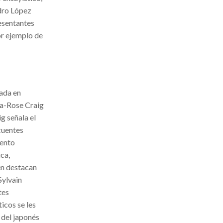
ndro López
esentantes
or ejemplo de
rada en
ya-Rose Craig
g señala el
cuentes
mento
ca,
én destacan
Sylvain
tes
icos se les
 del japonés