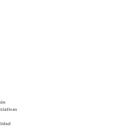
ión
iciativas
tidad