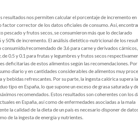
 resultados nos permiten calcular el porcentaje de incremento en 
 factor corrector de los datos oficiales de consumo. Así, encontr
to pescado y frutos secos, se consumieron más que lo declarado
 y 50% de incremento. El análisis dietético-nutricional de los resu
o consumido/recomendado de 3.6 para carne y derivados cárnicos,
de 0.5 y 0.1 para frutas y legumbres y frutos secos respectivamen
 deficitarias de estos alimentos según las recomendaciones. Por
nsumo diario y en cantidades considerables de alimentos muy proc
 y bebidas refrescantes. Por su parte, la ingesta calórica supera l
iduo tipo en España, lo que supone un exceso de grasa saturada y d
s máximos recomendados. Estos resultados son coherentes con los d
ctuales en España, así como de enfermedades asociadas a la mala
te la calidad de la dieta de un país es necesario disponer de datos
mo de la ingesta de energía y nutrientes.