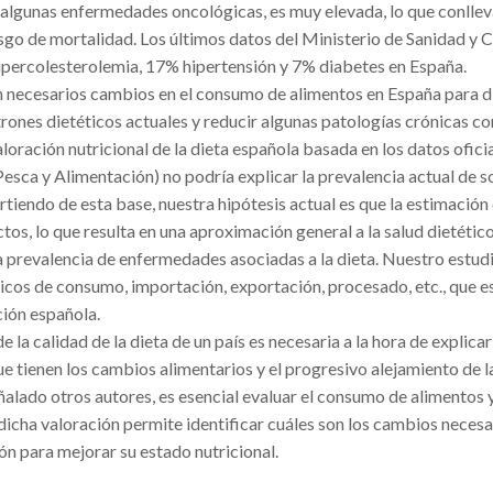
o algunas enfermedades oncológicas, es muy elevada, lo que conllev
go de mortalidad. Los últimos datos del Ministerio de Sanidad y
hipercolesterolemia, 17% hipertensión y 7% diabetes en España.
n necesarios cambios en el consumo de alimentos en España para d
rones dietéticos actuales y reducir algunas patologías crónicas c
oración nutricional de la dieta española basada en los datos ofici
esca y Alimentación) no podría explicar la prevalencia actual de 
tiendo de esta base, nuestra hipótesis actual es que la estimación 
tos, lo que resulta en una aproximación general a la salud dietétic
la prevalencia de enfermedades asociadas a la dieta. Nuestro estudi
icos de consumo, importación, exportación, procesado, etc., que e
ción española.
e la calidad de la dieta de un país es necesaria a la hora de explicar
ue tienen los cambios alimentarios y el progresivo alejamiento de l
lado otros autores, es esencial evaluar el consumo de alimentos y
e dicha valoración permite identificar cuáles son los cambios necesa
ón para mejorar su estado nutricional.