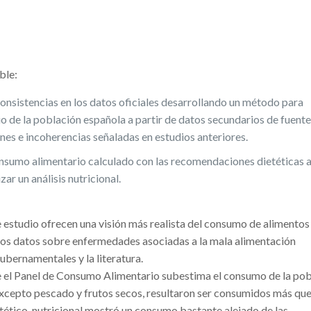
ble:
inconsistencias en los datos oficiales desarrollando un método para
o de la población española a partir de datos secundarios de fuent
ones e incoherencias señaladas en estudios anteriores.
nsumo alimentario calculado con las recomendaciones dietéticas 
zar un análisis nutricional.
 estudio ofrecen una visión más realista del consumo de alimentos
los datos sobre enfermedades asociadas a la mala alimentación
bernamentales y la literatura.
ue el Panel de Consumo Alimentario subestima el consumo de la po
excepto pescado y frutos secos, resultaron ser consumidos más que
ietético-nutricional mostró un consumo bastante alejado de las