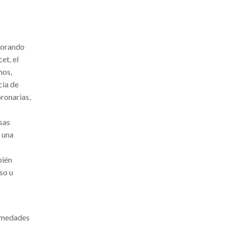
peorando
et, el
nos,
cia de
ronarias,
sas
 una
bién
so u
ermedades