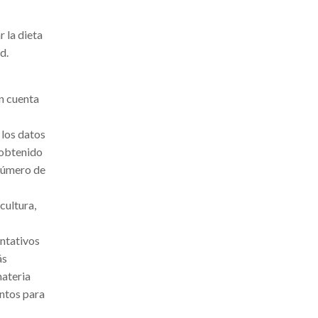
r la dieta
d.
en cuenta
 los datos
(obtenido
 número de
cultura,
entativos
ás
materia
entos para