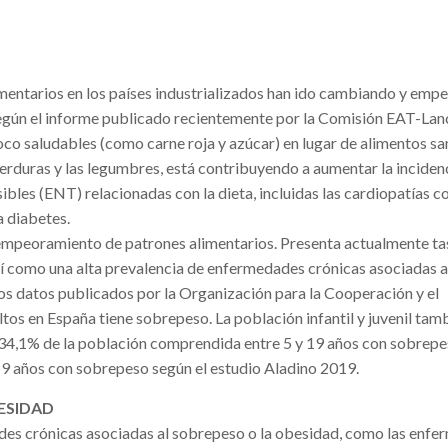
limentarios en los países industrializados han ido cambiando y em
Según el informe publicado recientemente por la Comisión EAT-Lanc
co saludables (como carne roja y azúcar) en lugar de alimentos sa
 verduras y las legumbres, está contribuyendo a aumentar la inciden
les (ENT) relacionadas con la dieta, incluidas las cardiopatías co
a diabetes.
 empeoramiento de patrones alimentarios. Presenta actualmente ta
í como una alta prevalencia de enfermedades crónicas asociadas a
mos datos publicados por la Organización para la Cooperación y el
tos en España tiene sobrepeso. La población infantil y juvenil tam
34,1% de la población comprendida entre 5 y 19 años con sobrepe
a 9 años con sobrepeso según el estudio Aladino 2019.
ESIDAD
des crónicas asociadas al sobrepeso o la obesidad, como las enf