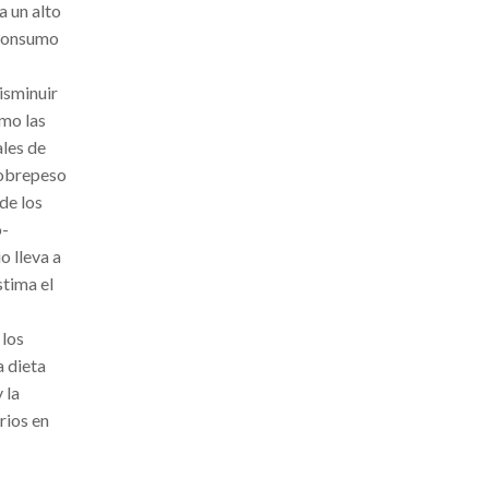
a un alto
 Consumo
isminuir
omo las
ales de
sobrepeso
de los
o-
o lleva a
stima el
 los
a dieta
 la
rios en