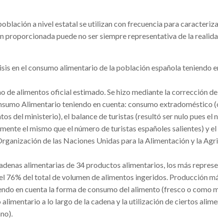
oblación a nivel estatal se utilizan con frecuencia para caracteriza
ón proporcionada puede no ser siempre representativa de la realida
lisis en el consumo alimentario de la población española teniendo 
o de alimentos oficial estimado. Se hizo mediante la corrección de
onsumo Alimentario teniendo en cuenta: consumo extradoméstico 
s del ministerio), el balance de turistas (resultó ser nulo pues el
amente el mismo que el número de turistas españoles salientes) y el
Organización de las Naciones Unidas para la Alimentación y la Agri
cadenas alimentarias de 34 productos alimentarios, los más repres
 el 76% del total de volumen de alimentos ingeridos. Producción m
endo en cuenta la forma de consumo del alimento (fresco o como 
alimentario a lo largo de la cadena y la utilización de ciertos alim
ano).