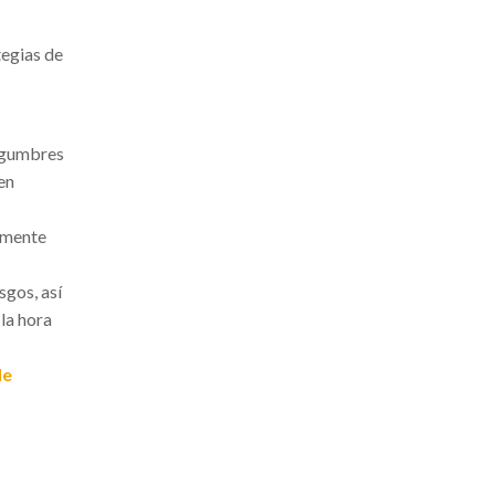
tegias de
legumbres
en
amente
sgos, así
la hora
de