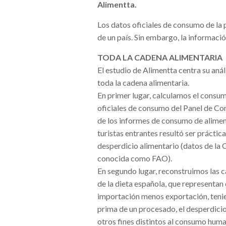
Alimentta.
Los datos oficiales de consumo de la p
de un país. Sin embargo, la informaci
TODA LA CADENA ALIMENTARIA
El estudio de Alimentta centra su aná
toda la cadena alimentaria.
En primer lugar, calculamos el consum
oficiales de consumo del Panel de C
de los informes de consumo de alimento
turistas entrantes resultó ser práctic
desperdicio alimentario (datos de la 
conocida como FAO).
En segundo lugar, reconstruimos las 
de la dieta española, que representan
importación menos exportación, teni
prima de un procesado, el desperdicio 
otros fines distintos al consumo hum