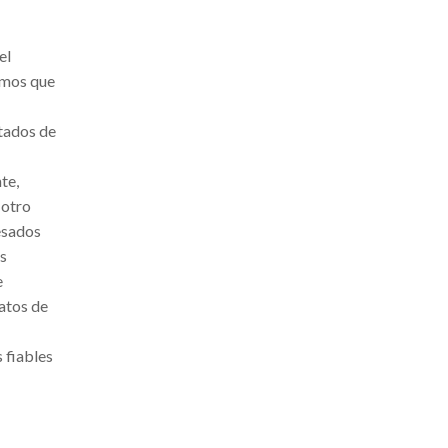
el
amos que
ltados de
te,
 otro
esados
as
e
atos de
 fiables