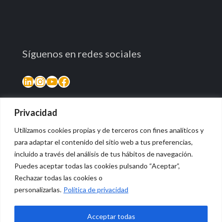
Síguenos en redes sociales
LinkedIn
Instagram
YouTube
Facebook
Privacidad
Utilizamos cookies propias y de terceros con fines analíticos y
para adaptar el contenido del sitio web a tus preferencias,
incluido a través del análisis de tus hábitos de navegación.
Puedes aceptar todas las cookies pulsando “Aceptar”,
Rechazar todas las cookies o
© 2026 Vidasana | All Rights Reserved
personalizarlas.
Política de privacidad
Aviso legal
Política de privacidad
Política de devolución monetaria
Acceptar todas