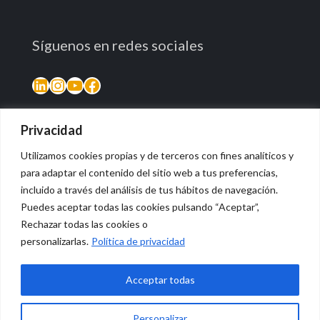
Síguenos en redes sociales
Privacidad
Utilizamos cookies propias y de terceros con fines analíticos y
para adaptar el contenido del sitio web a tus preferencias,
incluido a través del análisis de tus hábitos de navegación.
Puedes aceptar todas las cookies pulsando “Aceptar”,
Rechazar todas las cookies o
© 2026 Vidasana | All Rights Reserved
personalizarlas.
Política de privacidad
Aviso legal
Política de privacidad
Política de devolución monetaria
Acceptar todas
Personalizar