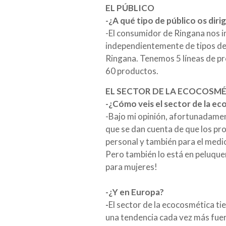
EL PÚBLICO
-¿A qué tipo de público os dirig
-El consumidor de Ringana nos i
independientemente de tipos de 
Ringana. Tenemos 5 líneas de pr
60 productos.
EL SECTOR DE LA ECOCOSM
-
¿Cómo veis el sector de la e
-Bajo mi opinión, afortunadamen
que se dan cuenta de que los pr
personal y también para el medi
Pero también lo está en peluquer
para mujeres!
-¿Y en Europa?
-
El sector de la ecocosmética ti
una tendencia cada vez más fue