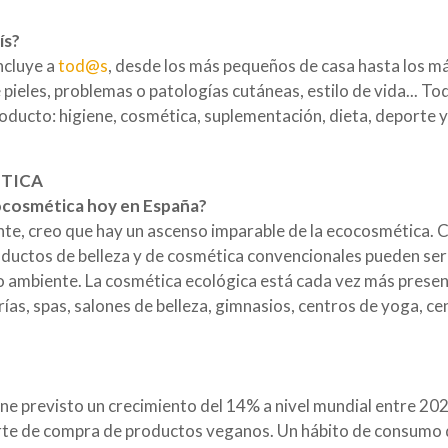
ís?
ncluye a
tod@s
, desde los más pequeños de casa hasta los m
pieles, problemas o patologías cutáneas, estilo de vida... 
oducto: higiene, cosmética, suplementación, dieta, deporte y
ÉTICA
cocosmética hoy en España?
te, creo que hay un ascenso imparable de la ecocosmética. 
oductos de belleza y de cosmética convencionales pueden ser
o ambiente. La cosmética ecológica está cada vez más prese
ías, spas, salones de belleza, gimnasios, centros de yoga, ce
ene previsto un crecimiento del 14% a nivel mundial entre 20
rte de compra de productos veganos. Un hábito de consumo 