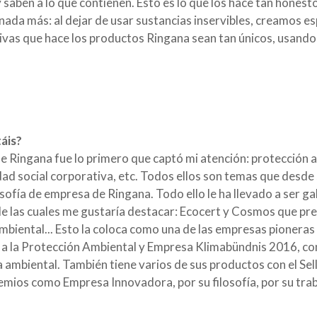
 saben a lo que contienen. Esto es lo que los hace tan hones
 nada más: al dejar de usar sustancias inservibles, creamos e
ivas que hace los productos Ringana sean tan únicos, usand
áis?
de Ringana fue lo primero que captó mi atención: protección 
ad social corporativa, etc. Todos ellos son temas que desde 
sofía de empresa de Ringana. Todo ello le ha llevado a ser g
de las cuales me gustaría destacar: Ecocert y Cosmos que pre
mbiental... Esto la coloca como una de las empresas pioneras e
a la Protección Ambiental y Empresa Klimabündnis 2016, con
ambiental. También tiene varios de sus productos con el Sel
emios como Empresa Innovadora, por su filosofía, por su trab