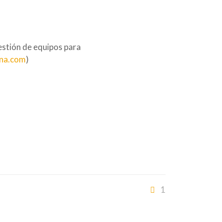
stión de equipos para
na.com
)
1