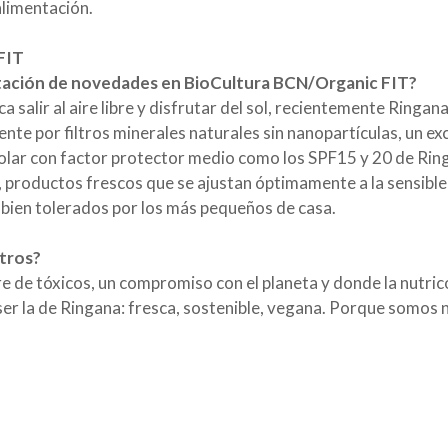
alimentación.
FIT
entación de novedades en BioCultura BCN/Organic FIT?
a salir al aire libre y disfrutar del sol, recientemente Ringana
nte por filtros minerales naturales sin nanopartículas, un e
lar con factor protector medio como los SPF15 y 20 de Ri
, productos frescos que se ajustan óptimamente a la sensible 
ien tolerados por los más pequeños de casa.
tros?
e de tóxicos, un compromiso con el planeta y donde la nutric
er la de Ringana: fresca, sostenible, vegana. Porque somos