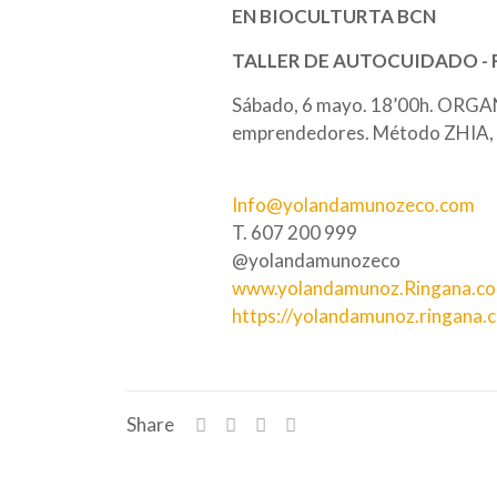
EN BIOCULTURTA BCN
TALLER DE AUTOCUIDADO - 
Sábado, 6 mayo. 18’00h. ORGAN
emprendedores. Método ZHIA, de
Info@yolandamunozeco.com
T. 607 200 999
@yolandamunozeco
www.yolandamunoz.Ringana.c
https://yolandamunoz.ringana.
Share