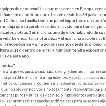
s equipos de ecocosmética que más crece en Europa, crean
pañamiento continuo que ofrecen desde los 34 países dond
12 años, su familia tiene un papel importante en todo lo
ue no deja que su cerebro se duerma y siempre tiene algú
licados y otros 2 en marcha, uno de ellos hablando de so
 vida. Le encanta la naturaleza y el mar, ama a su perrita
, a reconocerse y a ir a por sus sueños desde su propio 
tura BCN y, dentro de la feria, también tendrá expositor 
ura de este año.
osmética?
tra lo que es puro: o sea, nada de ingredientes sin ton ni son
e una gran diferencia entre ingredientes y sustancias activas
smética convencional contiene ingredientes, como conservante
que no sólo son nocivos sino totalmente irrelevantes para la
ente puros y útiles; es decir, solo ingredientes puros que
 No usar aromas ni fragancias artificialeses para nosotros al