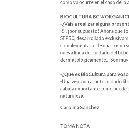
como ya ocurre en el caso de la 
BIOCULTURA BCN/ORGANIC
-¿Vais a realizar alguna pres
-Sí, ¡por supuesto! Ahora que toc
SFP50
,
desarrollado exclusivame
complementario de una crema so
nueva línea del cuidado del bebé
dermatológicamente… Son muy b
-¿Qué es BioCultura para voso
-Una ventana al autocuidado libr
cabida importante como puede s
naturaleza.
Carolina Sánchez
TOMA NOTA