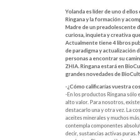
Yolanda es líder de uno d ello
Ringana y la formación y acom
Madre de un preadolescente de 
curiosa, inquieta y creativa q
Actualmente tiene 4 libros pub
de paradigma y actualización de
personas a encontrar su camino
ZHIA. Ringana estará en BioCul
grandes novedades de BioCult
-¿Cómo calificarías vuestra c
-En los productos Ringana sólo en
alto valor. Para nosotros, exist
destacarlo una y otra vez. La co
aceites minerales y muchos más, 
contempla componentes absolutam
decir, sustancias activas puras.