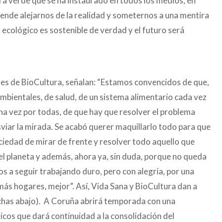
ra verde que se ha instaurado en todos los medios, en
tende alejarnos de la realidad y someternos a una mentira
ecológico es sostenible de verdad y el futuro será
res de BioCultura, señalan: “Estamos convencidos de que,
ambientales, de salud, de un sistema alimentario cada vez
na vez por todas, de que hay que resolver el problema
esviar la mirada. Se acabó querer maquillarlo todo para que
edad de mirar de frente y resolver todo aquello que
el planeta y además, ahora ya, sin duda, porque no queda
s a seguir trabajando duro, pero con alegría, por una
más hogares, mejor”. Así, Vida Sana y BioCultura dan a
chas abajo). A Coruña abrirá temporada con una
cos que dará continuidad a la consolidación del