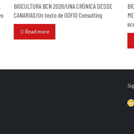
L
BIOCULTURA BCN 2026/UNA CRÓNICA DESDE
BI
es
CANARIAS/Un texto de GOFIO Consulting
ME
ec
Read more
Sí
L