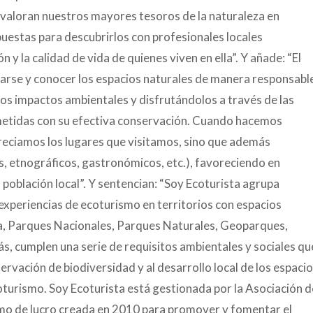
valoran nuestros mayores tesoros de la naturaleza en
uestas para descubrirlos con profesionales locales
 y la calidad de vida de quienes viven en ella”. Y añade: “El
carse y conocer los espacios naturales de manera responsabl
os impactos ambientales y disfrutándolos a través de las
etidas con su efectiva conservación. Cuando hacemos
eciamos los lugares que visitamos, sino que además
s, etnográficos, gastronómicos, etc.), favoreciendo en
 población local”. Y sentencian: “Soy Ecoturista agrupa
experiencias de ecoturismo en territorios con espacios
la, Parques Nacionales, Parques Naturales, Geoparques,
s, cumplen una serie de requisitos ambientales y sociales qu
servación de biodiversidad y al desarrollo local de los espaci
coturismo. Soy Ecoturista está gestionada por la Asociación d
imo de lucro creada en 2010 para promover y fomentar el