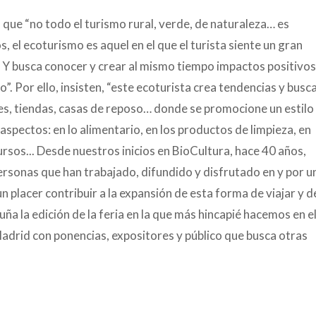
 que “no todo el turismo rural, verde, de naturaleza… es
, el ecoturismo es aquel en el que el turista siente un gran
l. Y busca conocer y crear al mismo tiempo impactos positivos
o”. Por ello, insisten, “este ecoturista crea tendencias y busc
tes, tiendas, casas de reposo… donde se promocione un estilo
aspectos: en lo alimentario, en los productos de limpieza, en
ecursos... Desde nuestros inicios en BioCultura, hace 40 años,
rsonas que han trabajado, difundido y disfrutado en y por u
n placer contribuir a la expansión de esta forma de viajar y d
ña la edición de la feria en la que más hincapié hacemos en e
adrid con ponencias, expositores y público que busca otras