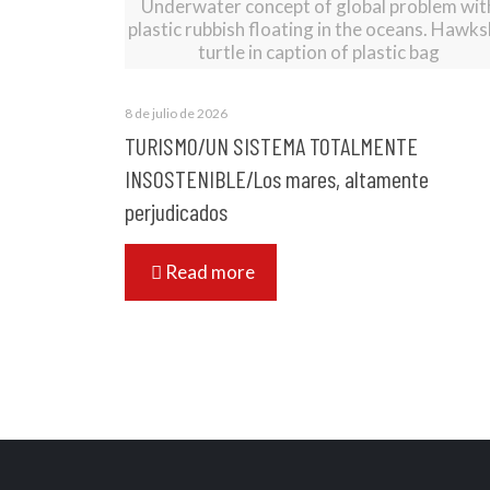
Underwater concept of global problem wit
plastic rubbish floating in the oceans. Hawksb
turtle in caption of plastic bag
8 de julio de 2026
TURISMO/UN SISTEMA TOTALMENTE
INSOSTENIBLE/Los mares, altamente
perjudicados
Read more