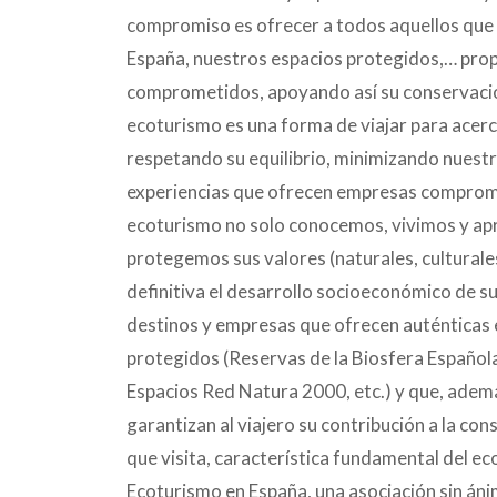
compromiso es ofrecer a todos aquellos que 
España, nuestros espacios protegidos,… prop
comprometidos, apoyando así su
conservación
ecoturismo es una forma de viajar para acer
respetando su equilibrio, minimizando nuestr
experiencias que ofrecen empresas comprom
ecoturismo no solo conocemos, vivimos y apr
protegemos sus valores (naturales, culturale
definitiva el desarrollo socioeconómico de su
destinos y empresas que ofrecen auténticas 
protegidos (Reservas de la Biosfera Españo
Espacios Red Natura 2000, etc.) y que, ademá
garantizan al viajero su contribución a la con
que visita, característica fundamental del e
Ecoturismo en España, una asociación sin án