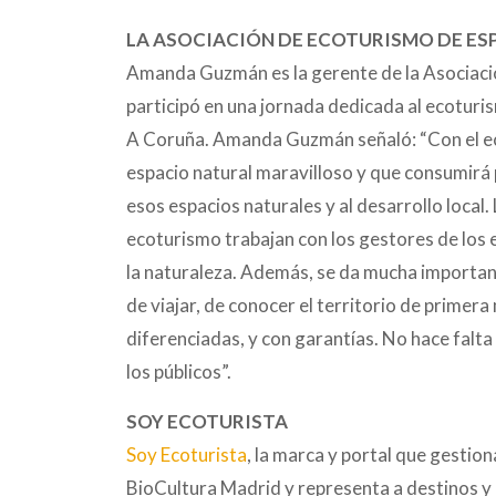
LA ASOCIACIÓN DE ECOTURISMO DE ES
Amanda Guzmán es la gerente de la Asociació
participó en una jornada dedicada al ecoturi
A Coruña. Amanda Guzmán señaló: “Con el eco
espacio natural maravilloso y que consumirá 
esos espacios naturales y al desarrollo local
ecoturismo trabajan con los gestores de los 
la naturaleza. Además, se da mucha importanc
de viajar, de conocer el territorio de primer
diferenciadas, y con garantías. No hace falt
los públicos”.
SOY ECOTURISTA
Soy Ecoturista
, la marca y portal que gestio
BioCultura Madrid y representa a destinos y