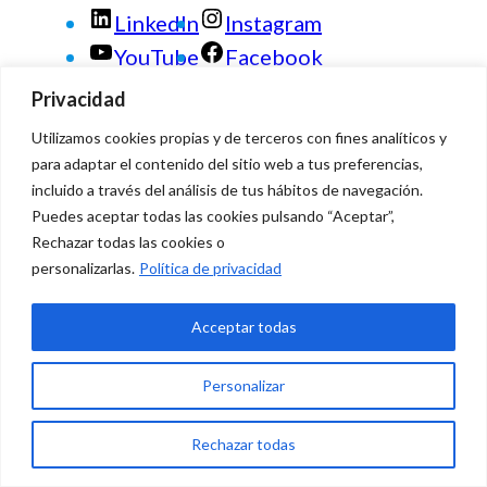
LinkedIn
Instagram
YouTube
Facebook
Privacidad
Utilizamos cookies propias y de terceros con fines analíticos y
para adaptar el contenido del sitio web a tus preferencias,
© 2026 Vidasana | All Rights
incluido a través del análisis de tus hábitos de navegación.
Reserved
Puedes aceptar todas las cookies pulsando “Aceptar”,
Rechazar todas las cookies o
Aviso legal
personalizarlas.
Política de privacidad
Política de privacidad
Política de devolución
Acceptar todas
monetaria
Personalizar
0
Rechazar todas
0,00 €