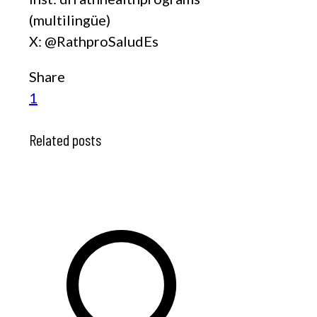
(multilingüe)
X: @RathproSaludEs
Share
1
Related posts