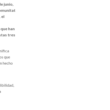
e junio,
Comunitat
 el
 que han
stas tres
nifica
os que
an hecho
ibilidad,
a