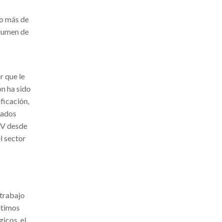
go más de
olumen de
r que le
ón ha sido
ficación,
tados
CV desde
l sector
 trabajo
últimos
icos, el