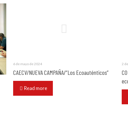
6 de mayo de 2024
2 d
CAECV/NUEVA CAMPAÑA/“Los Ecoauténticos”
CO
ec
Read more