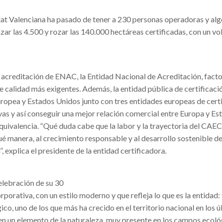
at Valenciana ha pasado de tener a 230 personas operadoras y al
zar las 4.500 y rozar las 140.000 hectáreas certificadas, con un v
acreditación de ENAC, la Entidad Nacional de Acreditación, facto
e calidad más exigentes. Además, la entidad pública de certificaci
ropea y Estados Unidos junto con tres entidades europeas de certi
as y así conseguir una mejor relación comercial entre Europa y Es
uivalencia. “Qué duda cabe que la labor y la trayectoria del CAE
ué manera, al crecimiento responsable y al desarrollo sostenible de
 explica el presidente de la entidad certificadora.
elebración de su 30
porativa, con un estilo moderno y que refleja lo que es la entidad:
co, uno de los que más ha crecido en el territorio nacional en los 
en un elemento de la naturaleza, muy presente en los campos ecológ