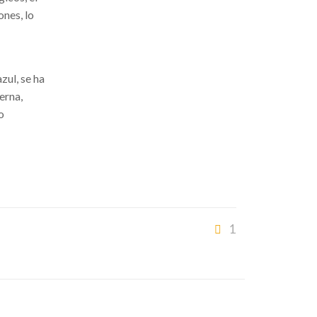
ones, lo
zul, se ha
erna,
o
1