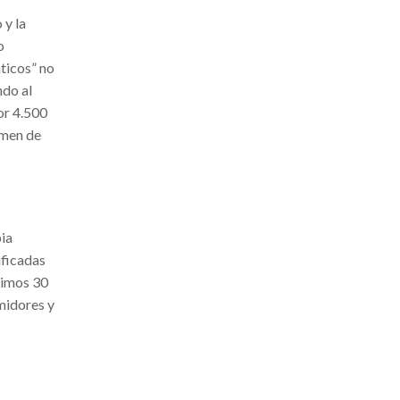
 y la
o
nticos” no
ndo al
or 4.500
umen de
s
pia
ificadas
timos 30
midores y