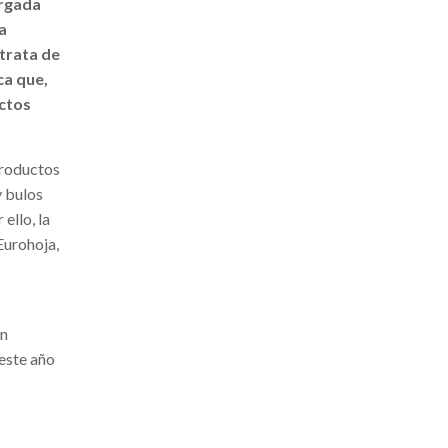
argada
a
 trata de
ca que,
uctos
productos
y bulos
ello, la
Eurohoja,
un
 este año