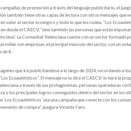
ampañas de promoción a través del lenguaje publicitario, el juego
ón también tiene otras capas de lectura con otros mensajes que n
en valor al sector ecológico y todo lo que los rodea. “Los Ecoauté
icen desde el CAECV, “sino también las personas que están impulsa
enciana”. La Comunitat Valenciana cuenta con un sector formado p
 un millar son empresas, el principal músculo del sector, con un vol
s de €.
ágenes que irá publicitándose a lo largo de 2024, recordando a lo
os Ecoauténticos”. El mensaje no lo dirá el CAECV: lo hará la pro
alenciana a través de sus protagonistas, personas operadoras cert
a y los principales logros conseguidos dentro del sector en los úl
 ‘Los Ecoauténticos’ sea una campaña que conecte con los consu
l momento de compra”, asegura Vicente Faro.