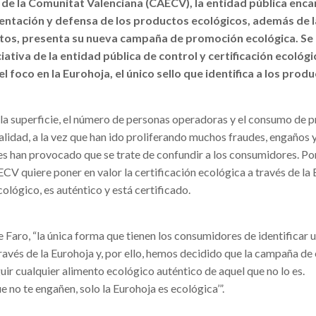
a de la Comunitat Valenciana (CAECV), la entidad pública enc
resentación y defensa de los productos ecológicos, además de l
stos, presenta su nueva campaña de promoción ecológica.
Se
iativa de la entidad pública de control y certificación ecológi
l foco en la Eurohoja, el único
sello que identifica a los prod
e la superficie, el número de personas operadoras y el consumo de 
alidad, a la vez que han ido proliferando muchos fraudes, engaños 
es han provocado que se trate de confundir a los consumidores. Por 
 quiere poner en valor la certificación ecológica a través de la 
cológico, es auténtico y está certificado.
 Faro, “la única forma que tienen los consumidores de identificar 
ravés de la Eurohoja y, por ello, hemos decidido que la campaña de
uir cualquier alimento ecológico auténtico de aquel que no lo es.
 no te engañen, solo la Eurohoja es ecológica’”.