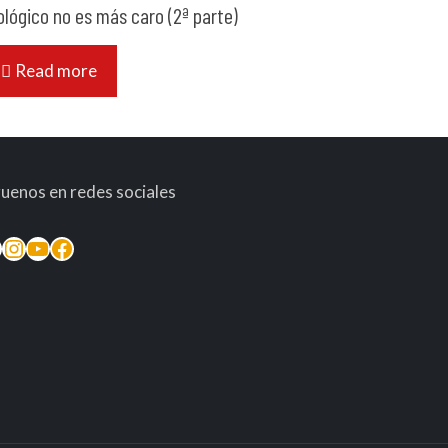
ológico no es más caro (2ª parte)
Read more
guenos en redes sociales
inkedIn
Instagram
YouTube
Facebook