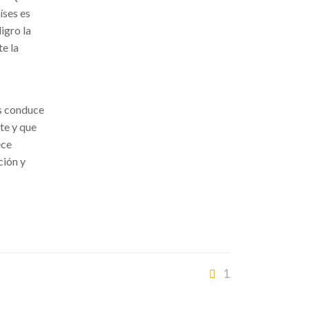
íses es
igro la
te la
os conduce
te y que
ece
ción y
1