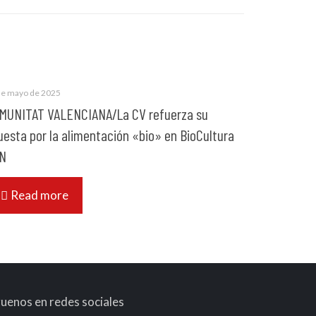
de mayo de 2025
MUNITAT VALENCIANA/La CV refuerza su
uesta por la alimentación «bio» en BioCultura
N
Read more
guenos en redes sociales