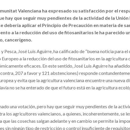
Comunitat Valenciana ha expresado su satisfacción por el resp
 que hay que seguir muy pendientes de la actividad de la Unió
e debería aplicar el Principio de Precaución en materia de s
ento a la reducción del uso de fitosanitarios le ha parecido u
ato, cancerígeno.
 y Pesca, José Luis Aguirre, ha calificado de “buena noticia para e
Europeo a la reducción del uso de fitosanitarios en la agricultura d
ómicamente eficaces. En este sentido, José Luis Aguirre ha añadid
n contra, 207 a favor y 121 abstenciones) responde contundentemen
ropea y evita que la agricultura valenciana encuentre una nueva di
vía no se ha enterado de que el futuro está en la agricultura ecoló
anado una votación, pero hay que seguir muy pendientes de la activ
ra los agricultores valencianos, a quienes, incoherentemente, se l
ra que las cosechas salgan adelante y en cambio se permite la impo
es sin ningún tipo de restricción o control insuficiente de requisito