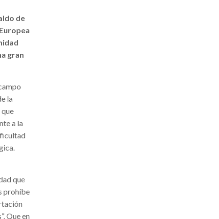
aldo de
n Europea
anidad
na gran
l campo
e la
o que
te a la
ficultad
gica.
idad que
es prohíbe
rtación
s”. Que en