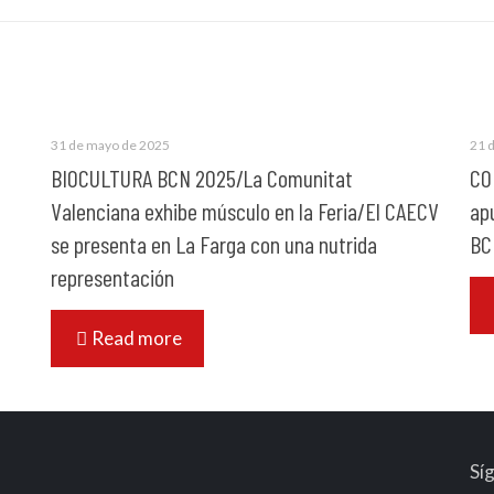
31 de mayo de 2025
21 
BIOCULTURA BCN 2025/La Comunitat
CO
Valenciana exhibe músculo en la Feria/El CAECV
ap
se presenta en La Farga con una nutrida
BC
representación
Read more
Sí