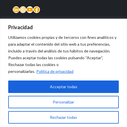
LinkedIn
Instagram
YouTube
Facebook
Privacidad
Utilizamos cookies propias y de terceros con fines analíticos y
para adaptar el contenido del sitio web a tus preferencias,
incluido a través del análisis de tus hábitos de navegación.
Puedes aceptar todas las cookies pulsando “Aceptar”,
Rechazar todas las cookies o
© 2026 Vidasana | All Rights Reserved
personalizarlas.
Política de privacidad
Aviso legal
Política de privacidad
Política de devolución monetaria
Acceptar todas
Personalizar
0
Rechazar todas