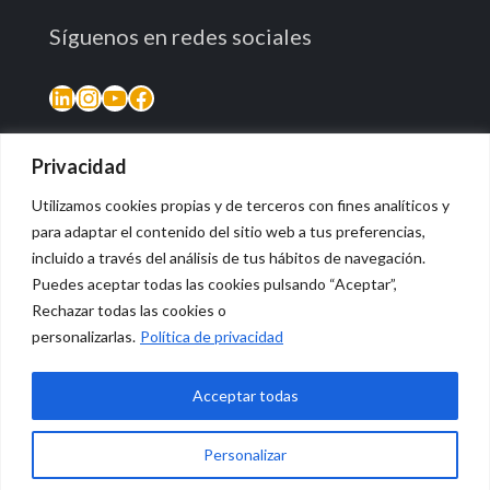
Síguenos en redes sociales
LinkedIn
Instagram
YouTube
Facebook
Privacidad
Utilizamos cookies propias y de terceros con fines analíticos y
para adaptar el contenido del sitio web a tus preferencias,
incluido a través del análisis de tus hábitos de navegación.
Puedes aceptar todas las cookies pulsando “Aceptar”,
Rechazar todas las cookies o
© 2026 Vidasana | All Rights Reserved
personalizarlas.
Política de privacidad
Aviso legal
Política de privacidad
Política de devolución monetaria
Acceptar todas
Personalizar