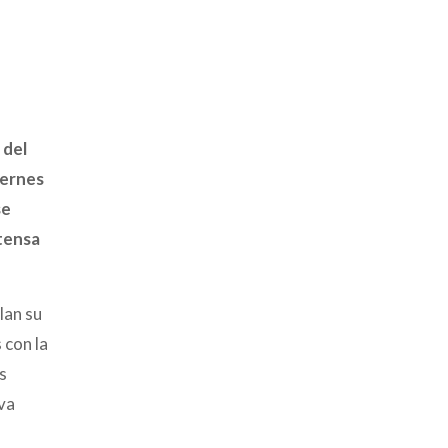
 del
iernes
se
xtensa
lan su
 con la
s
iva