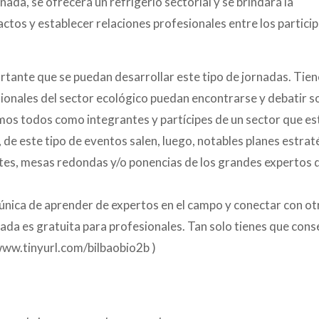
nada, se ofrecerá un refrigerio sectorial y se brindará la
ctos y establecer relaciones profesionales entre los partici
rtante que se puedan desarrollar este tipo de jornadas. Tie
ionales del sector ecológico puedan encontrarse y debatir s
amos todos como integrantes y partícipes de un sector que es
de este tipo de eventos salen, luego, notables planes estrat
tes, mesas redondas y/o ponencias de los grandes expertos 
única de aprender de expertos en el campo y conectar con ot
rada es gratuita para profesionales. Tan solo tienes que cons
www.tinyurl.com/bilbaobio2b )