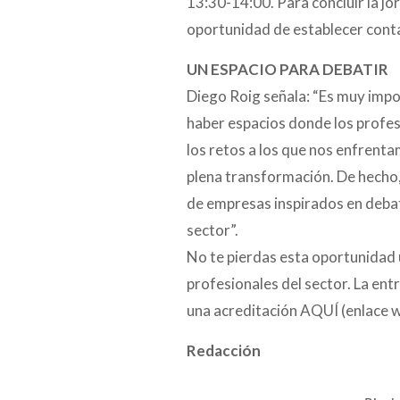
13:30-14:00. Para concluir la jor
oportunidad de establecer conta
UN ESPACIO PARA DEBATIR
Diego Roig señala: “Es muy impo
haber espacios donde los profes
los retos a los que nos enfrent
plena transformación. De hecho, 
de empresas inspirados en deba
sector”.
No te pierdas esta oportunidad 
profesionales del sector. La ent
una acreditación AQUÍ (enlace 
Redacción