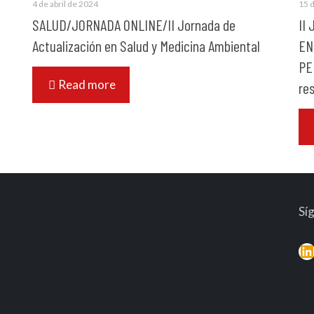
4 de abril de 2024
15 
SALUD/JORNADA ONLINE/II Jornada de
II
Actualización en Salud y Medicina Ambiental
EN
PE
Read more
re
Sí
L