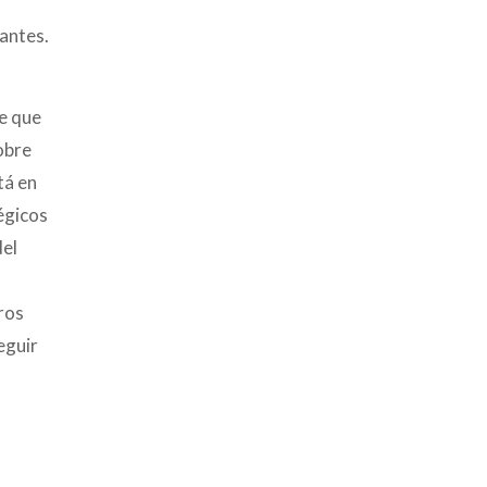
pantes.
ne que
obre
tá en
égicos
del
ros
eguir