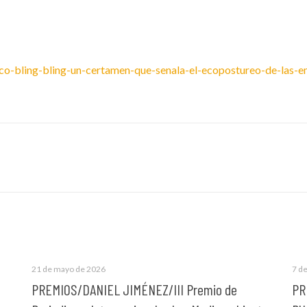
co-bling-bling-un-certamen-que-senala-el-ecopostureo-de-las-em
21 de mayo de 2026
7 de
PREMIOS/DANIEL JIMÉNEZ/III Premio de
PR