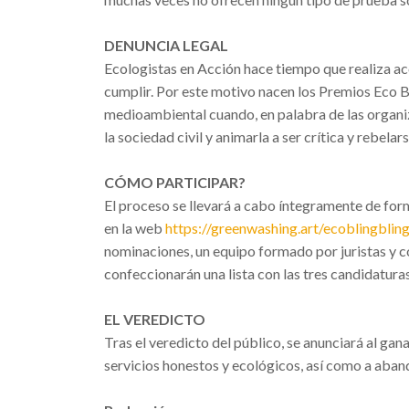
DENUNCIA LEGAL
Ecologistas en Acción hace tiempo que realiza a
cumplir. Por este motivo nacen los Premios Eco 
medioambiental cuando, en palabra de las organiz
la sociedad civil y animarla a ser crítica y rebela
CÓMO PARTICIPAR?
El proceso se llevará a cabo íntegramente de for
en la web
https://greenwashing.art/ecoblingblin
nominaciones, un equipo formado por juristas y 
confeccionarán una lista con las tres candidaturas 
EL VEREDICTO
Tras el veredicto del público, se anunciará al ga
servicios honestos y ecológicos, así como a aband