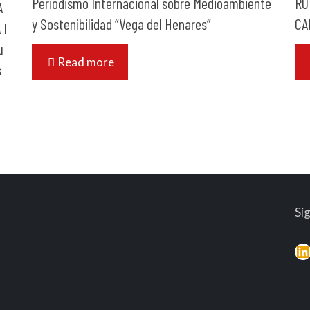
Periodismo Internacional sobre Medioambiente
RU
A
y Sostenibilidad “Vega del Henares”
CA
 I
u
Read more
s
Sí
L