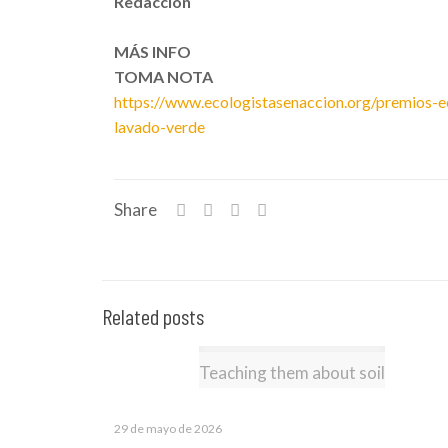
Redacción
MÁS INFO
TOMA NOTA
https://www.ecologistasenaccion.org/premios-e
lavado-verde
Share
Related posts
Teaching them about soil
29 de mayo de 2026