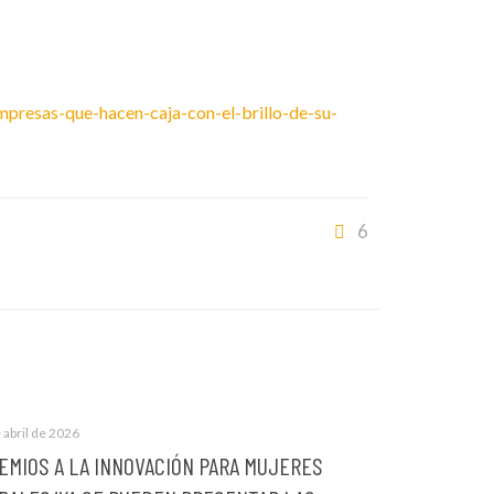
presas-que-hacen-caja-con-el-brillo-de-su-
6
 abril de 2026
EMIOS A LA INNOVACIÓN PARA MUJERES