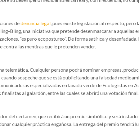
cciones de
denuncia legal
, pues existe legislación al respecto, pero 
Bling-Bling, una iniciativa que pretende desenmascarar a aquella
aciones, “es puro ecopostureo”. De forma satírica y desenfadada, l
rse contra las mentiras que le pretenden vender.
ma telemática. Cualquier persona podrá nominar empresas, product
g
cuando sospeche que se está publicitando una falsedad medioambie
comunicadoras especializadas en lavado verde de Ecologistas en A
finalistas al galardón, entre las cuales se abrirá una votación final.
nador del certamen, que recibirá un premio simbólico y será insta
onar cualquier práctica engañosa. La entrega del premio tendrá lug