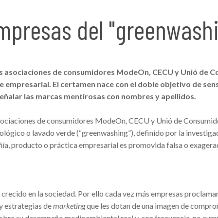
mpresas del "greenwash
las asociaciones de consumidores ModeOn, CECU y Unió de C
 empresarial. El certamen nace con el doble objetivo de sensib
eñalar las marcas mentirosas con nombres y apellidos.
 asociaciones de consumidores ModeOn, CECU y Unió de Consumidor
ecológico o lavado verde (“greenwashing”), definido por la invest
ñía, producto o práctica empresarial es promovida falsa o exage
crecido en la sociedad. Por ello cada vez más empresas proclama
 y estrategias de
marketing
que les dotan de una imagen de compro
obre su desempeño medioambiental real y, con frecuencia, no cump