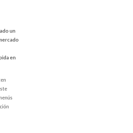
tado un
 mercado
pida en
ten
este
 menús
ición