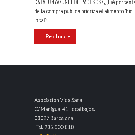
CATALUNYA/UNIÓ DE PAGESOS/¿Qué porcenta
de la compra pública prioriza el alimento ‘bio’
local?
Read more
Asociación Vida Sana
C/ Manigua, 41, local bajos.
08027 Barcelona
Tel. 935.800.818