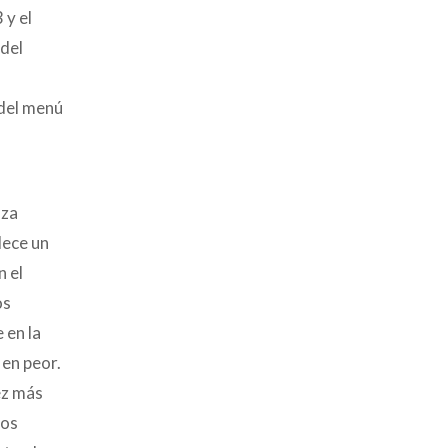
 y el
 del
 del menú
nza
lece un
n el
os
 en la
 en peor.
ez más
los