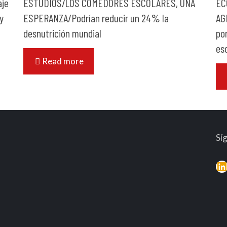
je
ESTUDIOS/LOS COMEDORES ESCOLARES, UNA
EC
 y
ESPERANZA/Podrían reducir un 24% la
AG
desnutrición mundial
po
es
Read more
Sí
L