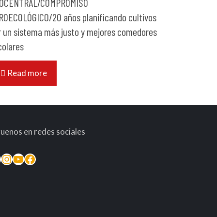
OCENTRAL/COMPROMISO
ROECOLÓGICO/20 años planificando cultivos
r un sistema más justo y mejores comedores
colares
Read more
guenos en redes sociales
inkedIn
Instagram
YouTube
Facebook