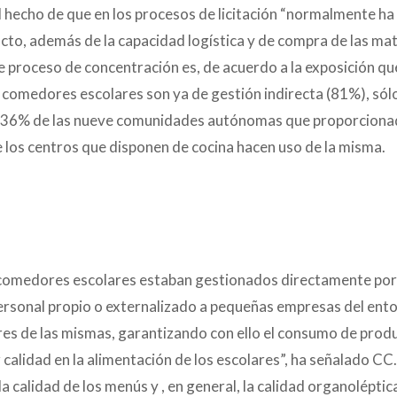
el hecho de que en los procesos de licitación “normalmente h
ducto, además de la capacidad logística y de compra de las ma
e proceso de concentración es, de acuerdo a la exposición qu
 comedores escolares son ya de gestión indirecta (81%), sól
s (36% de las nueve comunidades autónomas que proporcion
e los centros que disponen de cocina hacen uso de la misma.
 comedores escolares estaban gestionados directamente por
ersonal propio o externalizado a pequeñas empresas del ent
ores de las mismas, garantizando con ello el consumo de prod
calidad en la alimentación de los escolares”, ha señalado C
la calidad de los menús y , en general, la calidad organoléptic