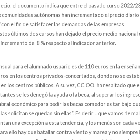
precio, el documento indica que entre el pasado curso 2022/23
de comunidades autónomas han incrementado el precio diario
con el fin de satisfacer las demandas de las empresas
estos últimos dos cursos han dejado el precio medio nacional
n incremento del 8 % respecto al indicador anterior.
nsual para el alumnado usuario es de 110 euros en la enseña
euros en los centros privados-concertados, donde no se estab
en los centros públicos. A su vez, CC.OO. ha resaltado que e
tantes se les denegó la ayuda o la beca, al superar los ingres
ral económico para pedir las becas comedor es tan bajo que
 las solicitan se quedan sin ellas”. Es decir… que vamos de mal
ntan una excepción a esta tendencia, y los menús son cada v
para ello hay que batallar contra viento y marea y no siempre 