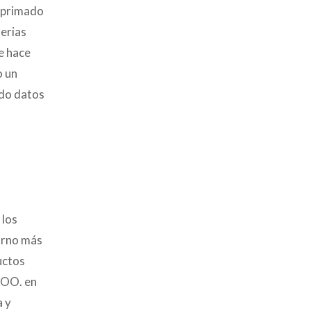
a primado
terias
e hace
o un
ado datos
 los
orno más
uctos
C.OO. en
a y