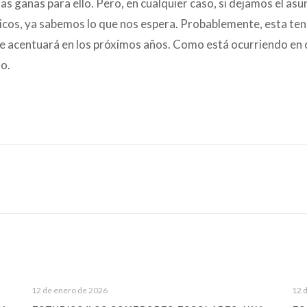
las ganas para ello. Pero, en cualquier caso, si dejamos el asu
íticos, ya sabemos lo que nos espera. Probablemente, esta te
e acentuará en los próximos años. Como está ocurriendo en 
lo.
12 de enero de 2026
12 