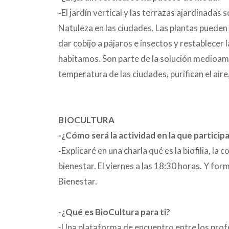
-
El jardín vertical y las terrazas ajardinadas 
Natuleza en las ciudades. Las plantas pueden r
dar cobijo a pájaros e insectos y restablecer l
habitamos. Son parte de la solución medioambi
temperatura de las ciudades, purifican el air
BIOCULTURA
-¿Cómo será la actividad en la que partici
-
Explicaré en una charla qué es la biofilia, l
bienestar. El viernes a las 18:30 horas. Y for
Bienestar.
-¿Qué es BioCultura para ti?
-Una plataforma de encuentro entre los profes