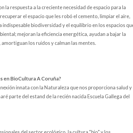
son la respuesta a la creciente necesidad de espacio para la
ecuperar el espacio que les robó el cemento, limpiar el aire,
a indispesable biodiversidad y el equilibrio en los espacios qu
ental; mejoran la eficiencia energética, ayudan a bajar la
e, amortiguan los ruidos y calman las mentes.
pas en BioCultura A Coruña?
a conexión innata con la Naturaleza que nos proporciona salud y
maré parte del estand de la recién nacida Escuela Gallega del
ionales del sector ecológico, la cultura “bio” y los