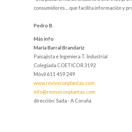
consumidores… que facilita información y pr
Pedro B.
Más info
María Barral Brandariz
Paisajista e Ingeniera T. Industrial
Colegiada COETICOR 3192
Móvil 611 459 249
www.reviveconplantas.com
info@reviveconplantas.com
dirección: Sada - A Coruña