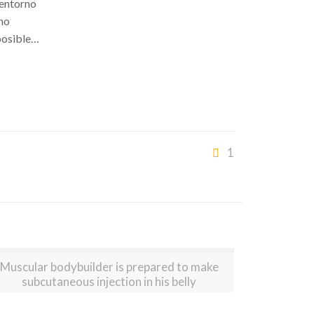
 entorno
ino
 posible…
1
Muscular bodybuilder is prepared to make
subcutaneous injection in his belly