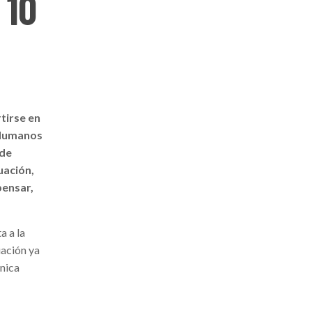
 10
rtirse en
 Humanos
 de
uación,
pensar,
a a la
uación ya
única