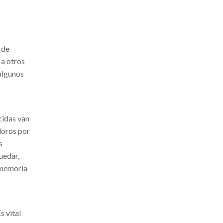
 de
 a otros
algunos
cidas van
loros por
s
uedar,
 memoria
s vital