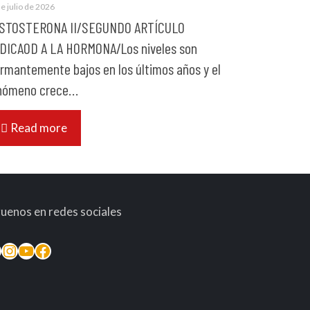
e julio de 2026
STOSTERONA II/SEGUNDO ARTÍCULO
DICAOD A LA HORMONA/Los niveles son
armantemente bajos en los últimos años y el
nómeno crece…
Read more
guenos en redes sociales
inkedIn
Instagram
YouTube
Facebook