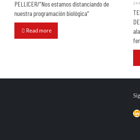
PELLICER/“Nos estamos distanciando de
24 d
TE
nuestra programación biológica”
DE
al
Read more
fe
Sí
L