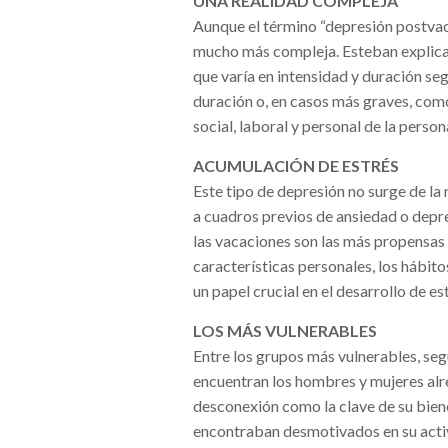
UNA REALIDAD COMPLEJA
Aunque el término “depresión postvaca
mucho más compleja. Esteban explica 
que varía en intensidad y duración s
duración o, en casos más graves, como
social, laboral y personal de la perso
ACUMULACIÓN DE ESTRÉS
Este tipo de depresión no surge de la
a cuadros previos de ansiedad o depr
las vacaciones son las más propensas a
características personales, los hábit
un papel crucial en el desarrollo de es
LOS MÁS VULNERABLES
Entre los grupos más vulnerables, se
encuentran los hombres y mujeres alre
desconexión como la clave de su bien
encontraban desmotivados en su activ