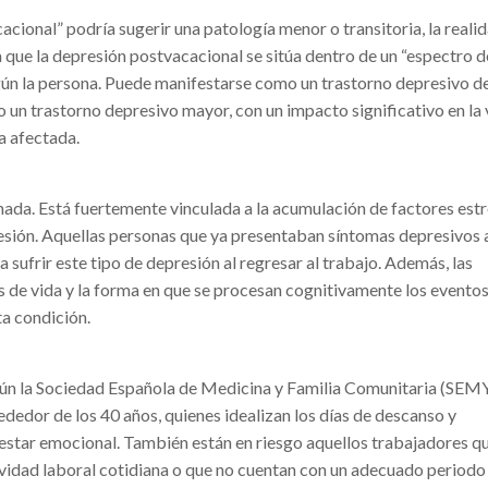
cional” podría sugerir una patología menor o transitoria, la reali
que la depresión postvacacional se sitúa dentro de un “espectro d
egún la persona. Puede manifestarse como un trastorno depresivo d
 un trastorno depresivo mayor, con un impacto significativo en la 
na afectada.
 nada. Está fuertemente vinculada a la acumulación de factores est
esión. Aquellas personas que ya presentaban síntomas depresivos 
 sufrir este tipo de depresión al regresar al trabajo. Además, las
os de vida y la forma en que se procesan cognitivamente los evento
ta condición.
gún la Sociedad Española de Medicina y Familia Comunitaria (SEM
dedor de los 40 años, quienes idealizan los días de descanso y
estar emocional. También están en riesgo aquellos trabajadores qu
idad laboral cotidiana o que no cuentan con un adecuado periodo