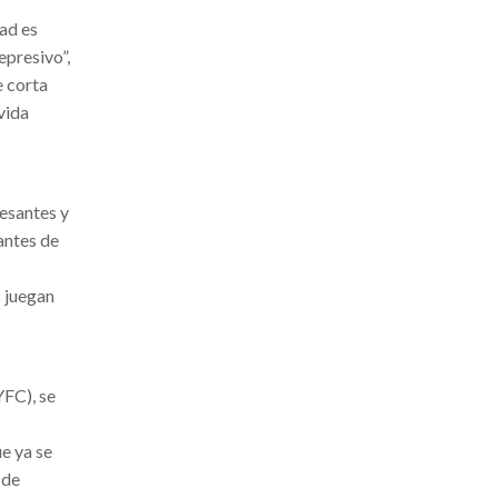
dad es
epresivo”,
e corta
vida
resantes y
antes de
s juegan
YFC), se
e ya se
 de