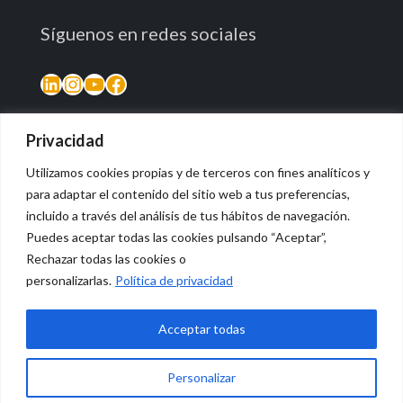
Síguenos en redes sociales
LinkedIn
Instagram
YouTube
Facebook
Privacidad
Utilizamos cookies propias y de terceros con fines analíticos y
para adaptar el contenido del sitio web a tus preferencias,
incluido a través del análisis de tus hábitos de navegación.
Puedes aceptar todas las cookies pulsando “Aceptar”,
Rechazar todas las cookies o
© 2026 Vidasana | All Rights Reserved
personalizarlas.
Política de privacidad
Aviso legal
Política de privacidad
Política de devolución monetaria
Acceptar todas
Personalizar