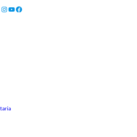
inkedIn
Instagram
YouTube
Facebook
taria