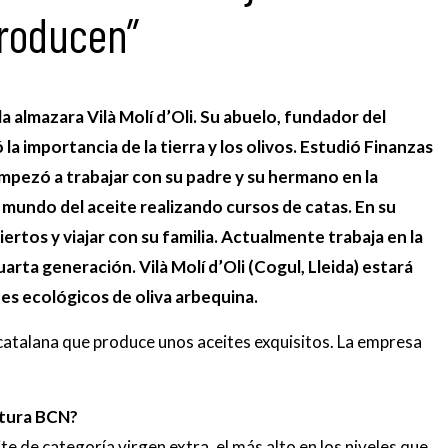
producen”
a almazara Vilà Molí d’Oli. Su abuelo, fundador del
a importancia de la tierra y los olivos. Estudió Finanzas
mpezó a trabajar con su padre y su hermano en la
el mundo del aceite realizando cursos de catas. En su
nciertos y viajar con su familia. Actualmente trabaja en la
arta generación. Vilà Molí d’Oli (Cogul, Lleida) estará
es ecológicos de oliva arbequina.
 catalana que produce unos aceites exquisitos. La empresa
ltura BCN?
 de categoría virgen extra, el más alto en los niveles que