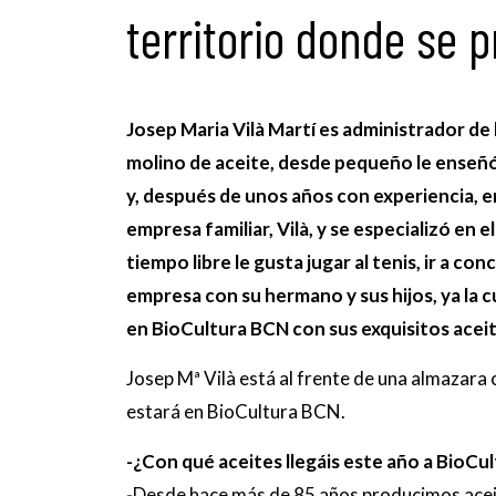
territorio donde se 
Josep Maria Vilà Martí es administrador de l
molino de aceite, desde pequeño le enseñó l
y, después de unos años con experiencia, e
empresa familiar, Vilà, y se especializó en 
tiempo libre le gusta jugar al tenis, ir a co
empresa con su hermano y sus hijos, ya la cu
en BioCultura BCN con sus exquisitos aceit
Josep Mª Vilà está al frente de una almazara
estará en BioCultura BCN.
-¿Con qué aceites llegáis este año a BioCu
-
Desde hace más de 85 años producimos aceite