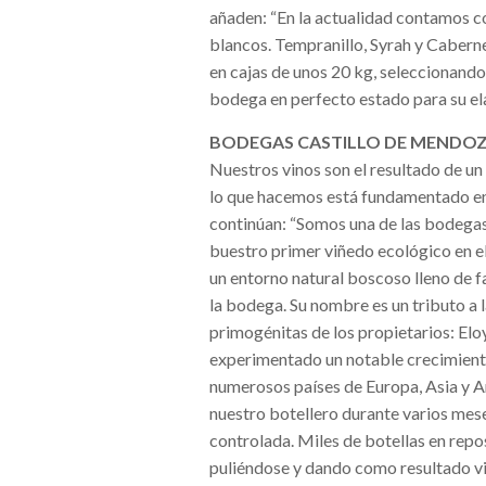
añaden: “En la actualidad contamos c
blancos. Tempranillo, Syrah y Caberne
en cajas de unos 20 kg, seleccionando 
bodega en perfecto estado para su el
BODEGAS CASTILLO DE MENDOZA
Nuestros vinos son el resultado de u
lo que hacemos está fundamentado en 
continúan: “Somos una de las bodegas 
buestro primer viñedo ecológico en el
un entorno natural boscoso lleno de f
la bodega. Su nombre es un tributo a l
primogénitas de los propietarios: Elo
experimentado un notable crecimiento
numerosos países de Europa, Asia y Am
nuestro botellero durante varios mese
controlada. Miles de botellas en rep
puliéndose y dando como resultado vin