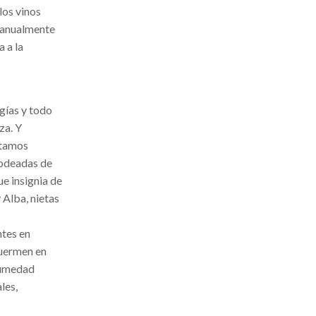
los vinos
 manualmente
a a la
gías y todo
za. Y
ntamos
rodeadas de
e insignia de
 Alba, nietas
a
ntes en
duermen en
 humedad
les,