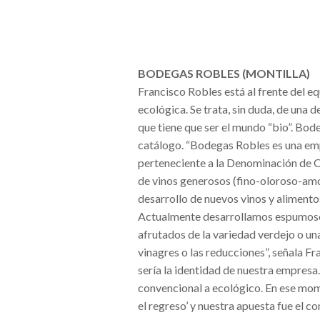
BODEGAS ROBLES (MONTILLA)
Francisco Robles está al frente del e
ecológica. Se trata, sin duda, de una 
que tiene que ser el mundo “bio”. Bo
catálogo. “Bodegas Robles es una emp
perteneciente a la Denominación de O
de vinos generosos (fino-oloroso-amo
desarrollo de nuevos vinos y alimentos
Actualmente desarrollamos espumoso
afrutados de la variedad verdejo o un
vinagres o las reducciones”, señala Fr
sería la identidad de nuestra empres
convencional a ecológico. En ese mo
el regreso’
y nuestra apuesta fue el c