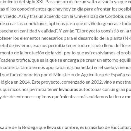
ocimiento del siglo XXI.
Para nosotros fue un salto al vacío ya que e
tas ni los conocimientos que hay hoy en día para afrontar los posib
l viñedo. Así, y tras un acuerdo con la Universidad de Córdoba, d
e crear las condiciones óptimas para que el viñedo generase todo
osecha en cantidad y calidad”. Y zanja: “El proyecto consistió en la
tener los elementos necesarios para el desarrollo de la planta (N-P
tal de invierno, eso nos permitía tener todo el suelo lleno de flores
omento de la brotación de la vid, por lo que así resolvíamos el pro
‘cadena trófica’, que es la que se encarga de crear un entorno equil
a cubierta también nos aportaba más humedad en el suelo y menos
l que fue reconocido por el Ministerio de Agricultura de España c
lógica en 2014.
Este proyecto, comenzado en 2002, vino a mostra
s químicos nos permitía tener levaduras autóctonas con un gran po
 y desde entonces supimos que ‘mientras más cuidamos la tierra me
sable de la Bodega que lleva su nombre, es un asiduo de BioCultur