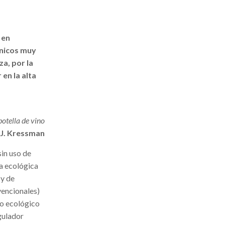
 en
ánicos muy
za, por la
en la alta
botella de vino
J. Kressman
sin uso de
va ecológica
 y de
vencionales)
lo ecológico
egulador