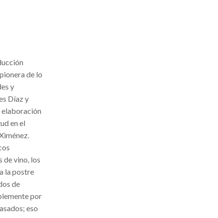
oducción
 pionera de lo
des y
es Díaz y
a elaboración
ud en el
 Ximénez.
cos
 de vino, los
a la postre
dos de
ablemente por
pasados; eso