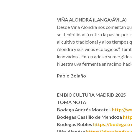
VIÑA ALONDRA (LANGA/ÁVILA)
Desde Viña Alondra nos comentan que 
sostenibilidad frente a la pasión por 
al cultivo tradicional y a los tiempos 
Alondra y sus vinos ecológicos”. Tamb
innovadora. Enterrados o sumergidos, 
Nuestra uva fermenta en racimo, hacie
Pablo Bolaño
EN BIOCULTURA MADRID 2025
TOMA NOTA
Bodega Andrés Morate
-
http://
Bodegas Castillo de Mendoza
htt
Bodegas Robles
https://bodegasr
Viña Alondra
https://vinoalondra