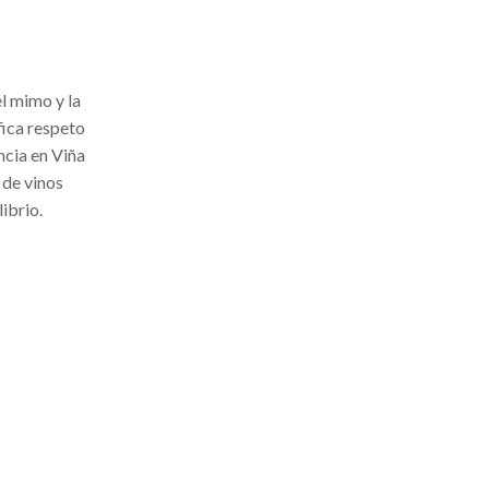
l mimo y la
fica respeto
encia en Viña
 de vinos
ibrio.