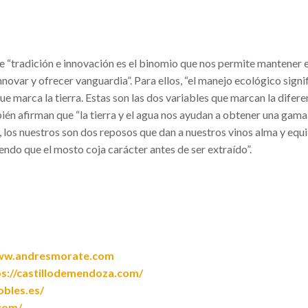
“tradición e innovación es el binomio que nos permite mantener e
innovar y ofrecer vanguardia”. Para ellos, “el manejo ecológico signi
que marca la tierra. Estas son las dos variables que marcan la difer
ién afirman que “la tierra y el agua nos ayudan a obtener una gama
los nuestros son dos reposos que dan a nuestros vinos alma y equil
ndo que el mosto coja carácter antes de ser extraído”.
www.andresmorate.com
ps://castillodemendoza.com/
obles.es/
.com/