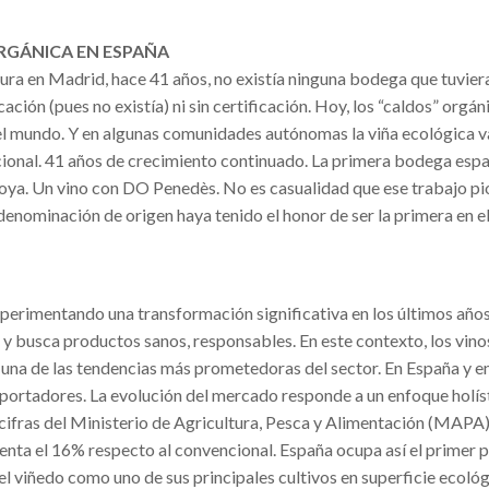
ORGÁNICA EN ESPAÑA
ra en Madrid, hace 41 años, no existía ninguna bodega que tuviera
ción (pues no existía) ni sin certificación. Hoy, los “caldos” orgán
o el mundo. Y en algunas comunidades autónomas la viña ecológica 
cional. 41 años de crecimiento continuado. La primera bodega esp
 Noya. Un vino con DO Penedès. No es casualidad que ese trabajo p
denominación de origen haya tenido el honor de ser la primera en 
experimentando una transformación significativa en los últimos años
y busca productos sanos, responsables. En este contexto, los vino
una de las tendencias más prometedoras del sector. En España y en
xportadores. La evolución del mercado responde a un enfoque holís
 cifras del Ministerio de Agricultura, Pesca y Alimentación (MAPA),
enta el 16% respecto al convencional. España ocupa así el primer p
 el viñedo como uno de sus principales cultivos en superficie ecológ