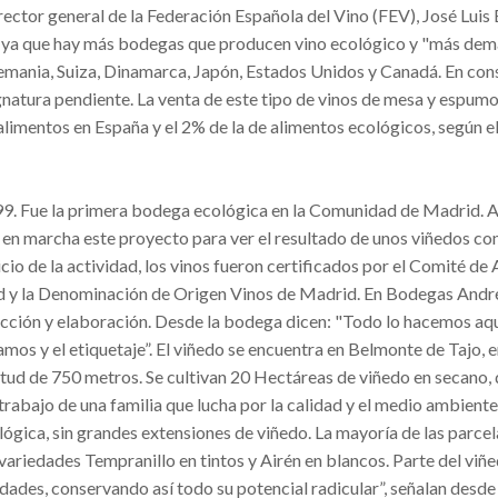
l director general de la Federación Española del Vino (FEV), José Luis
", ya que hay más bodegas que producen vino ecológico y "más de
mania, Suiza, Dinamarca, Japón, Estados Unidos y Canadá. En con
gnatura pendiente.
La venta de este tipo de vinos de mesa y espum
alimentos en España y el 2% de la de alimentos ecológicos, según 
. Fue la primera bodega ecológica en la Comunidad de Madrid. A
 en marcha este proyecto para ver el resultado de unos viñedos c
nicio de la actividad, los vinos fueron certificados por el Comité de
d y la Denominación de Origen Vinos de Madrid. En Bodegas Andr
ucción y elaboración. Desde la bodega dicen: "Todo lo hacemos aq
mos y el etiquetaje”. El viñedo se encuentra en Belmonte de Tajo, e
itud de 750 metros. Se cultivan 20 Hectáreas de viñedo en secano,
l trabajo de una familia que lucha por la calidad y el medio ambiente
ológica, sin grandes extensiones de viñedo. La mayoría de las parce
 variedades Tempranillo en tintos y Airén en blancos. Parte del viñ
edades, conservando así todo su potencial radicular”, señalan desde