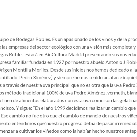
quipo de Bodegas Robles. Es un apasionado de los vinos y de la pr
de las empresas del sector ecológico con una visión más completa y
degas Robles estará en BioCultura Madrid presentando sus noveda
resa familiar fundada en 1927 por nuestro abuelo Antonio J Robl
rigen Montilla Moriles.
Desde sus inicios nos hemos dedicado a l
ntillado-Pedro Ximénez) y siempre hemos tenido un afán e inquiet
 a través de nuestra uva principal, que no es otra que la uva Pedro
s método tradicional 100% de uva Pedro Ximénez, vermuth, blan
a línea de alimentos elaborados con esta uva como son las gelatinas
ancisco. Y sigue: “En el año 1999 decidimos realizar un cambio que 
a. Ese cambio no fue otro que el cambio de manejo de nuestros viñe
mento entendimos que ‘nuestro progreso debía de pasar irremedi
omenzar a cultivar los viñedos como la habían hecho nuestros ante