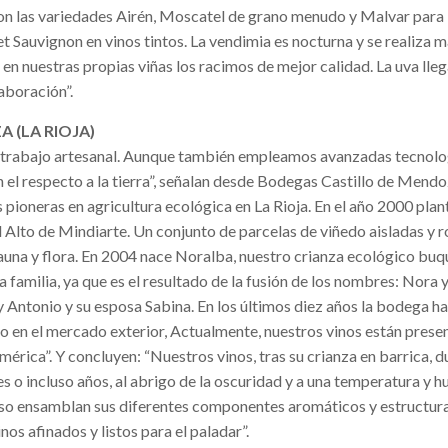
on las variedades Airén, Moscatel de grano menudo y Malvar para 
t Sauvignon en vinos tintos. La vendimia es nocturna y se realiza
en nuestras propias viñas los racimos de mejor calidad. La uva lleg
aboración”.
 (LA RIOJA)
n trabajo artesanal. Aunque también empleamos avanzadas tecnolo
el respecto a la tierra”, señalan desde Bodegas Castillo de Mendo
pioneras en agricultura ecológica en La Rioja. En el año 2000 pla
 Alto de Mindiarte. Un conjunto de parcelas de viñedo aisladas y 
auna y flora. En 2004 nace Noralba, nuestro crianza ecológico buqu
a familia, ya que es el resultado de la fusión de los nombres: Nora y
y Antonio y su esposa Sabina. En los últimos diez años la bodega h
 en el mercado exterior, Actualmente, nuestros vinos están prese
érica”. Y concluyen: “Nuestros vinos, tras su crianza en barrica, 
s o incluso años, al abrigo de la oscuridad y a una temperatura y
oso ensamblan sus diferentes componentes aromáticos y estructura
os afinados y listos para el paladar”.