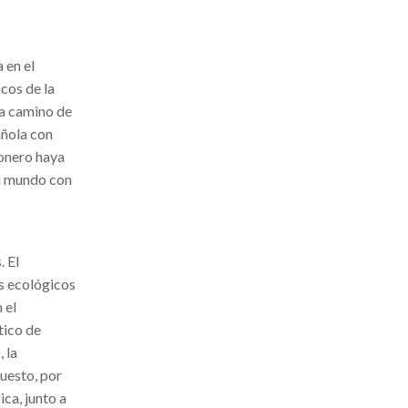
 en el
icos de la
va camino de
añola con
ionero haya
el mundo con
. El
s ecológicos
 el
tico de
 la
uesto, por
ica, junto a