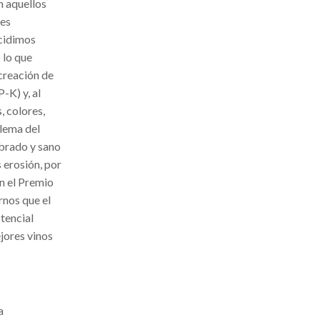
n aquellos
les
ecidimos
 lo que
 creación de
-K) y, al
, colores,
blema del
ibrado y sano
 erosión, por
on el Premio
rnos que el
tencial
jores vinos
a