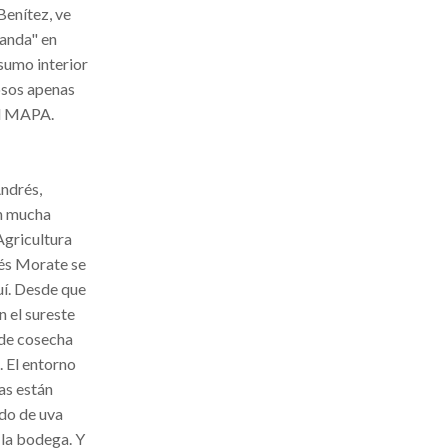
 Benítez, ve
manda" en
sumo interior
osos apenas
el MAPA.
ndrés,
on mucha
 Agricultura
és Morate se
uí. Desde que
n el sureste
 de cosecha
. El entorno
las están
edo de uva
 la bodega. Y