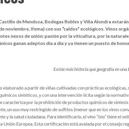
stillo de Mendoza, Bodegas Robles y Viña Alondra estarán
 de noviembre, Ifema) con sus “caldos” ecológicos. Vinos org
ntes nexos de unión: pasión por la viticultura, por la naturale
ánicos ganan adeptos día a día y ya tienen un puesto de honor 
Existe más historia que geografía en una 
o elaborado a partir de viñas cultivadas con prácticas ecológicas, 
s químicos sintéticos, y con una intervención lícita según la normati
se caracteriza por la prohibición de productos químicos de síntesis
, un uso muy restringido de sulfitos (menor que en los vinos con
y la salud ciudadana. Para identificarlo, el vino “bio” tiene el sel
e la Unión Europea. Esta certificación está avalada por el consejo r