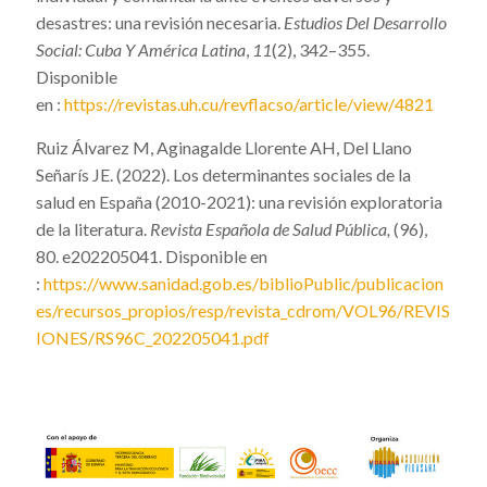
desastres: una revisión necesaria.
Estudios Del Desarrollo
Social: Cuba Y América Latina
,
11
(2), 342–355.
Disponible
en :
https://revistas.uh.cu/revflacso/article/view/4821
Ruiz Álvarez M, Aginagalde Llorente AH, Del Llano
Señarís JE. (2022). Los determinantes sociales de la
salud en España (2010-2021): una revisión exploratoria
de la literatura.
Revista Española de Salud Pública,
(96),
80. e202205041. Disponible en
:
https://www.sanidad.gob.es/biblioPublic/publicacion
es/recursos_propios/resp/revista_cdrom/VOL96/REVIS
IONES/RS96C_202205041.pdf