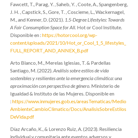
Fawcett, T., Parag, Y. , Saheb, Y. , Coote, A., Spangenberg,
J. H. , Capstick, S., Gore, T. , Coscieme, L., Wackernagel,
M., and Kenner, D. (2021).
1.5-Degree Lifestyles: Towards
A Fair Consumption Space for All.
Hot or Cool Institute.
Disponible en :
https://hotorcool.org/wp-
content/uploads/2021/10/Hot_or_Cool_1_5_lifestyles_
FULL_REPORT_AND_ANNEX_B.pdf
Arto Blanco, M., Merelas Iglesias, T. & Pardellas
Santiago, M. (2022).
Análisis sobre estilos de vida
sostenibles y resilientes ante la emergencia climática: una
aproximación con perspectiva de género.
Ministerio de
Igualdad & Instituto de las Mujeres. Disponible en
:
https://www.inmujeres.gob.es/areasTematicas/Medio
AmbienteCambioClimatico/Docs/AnalisisSobreEstilos
DeVida.pdf
Díaz Arcaño, K., & Lorenzo Ruiz, A. (2023). Resiliencia
individual y comunitaria ante eventos adversos y