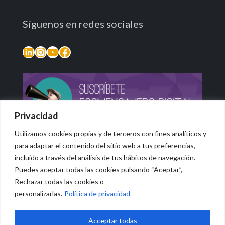
Síguenos en redes sociales
LinkedIn
Instagram
YouTube
Facebook
Privacidad
Utilizamos cookies propias y de terceros con fines analíticos y
para adaptar el contenido del sitio web a tus preferencias,
incluido a través del análisis de tus hábitos de navegación.
Puedes aceptar todas las cookies pulsando “Aceptar”,
Rechazar todas las cookies o
© 2026 Vidasana | All Rights Reserved
personalizarlas.
Política de privacidad
Aviso legal
Política de privacidad
Política de devolución monetaria
Acceptar todas